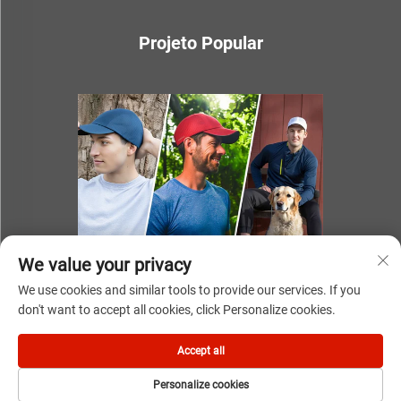
Projeto Popular
We value your privacy
We use cookies and similar tools to provide our services. If you
don't want to accept all cookies, click Personalize cookies.
Direitos autorais © 2025 por NINGBO YOUKI UNITE IMP & EXP
Accept all
CO.,LTD
Personalize cookies
Política de Privacidade