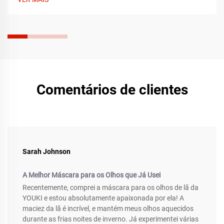
dicas para escolher a melhor opção. Encontre hoje a sua
máscara de sono perfeita.
Comentários de clientes
Sarah Johnson
A Melhor Máscara para os Olhos que Já Usei
Recentemente, comprei a máscara para os olhos de lã da
YOUKI e estou absolutamente apaixonada por ela! A
maciez da lã é incrível, e mantém meus olhos aquecidos
durante as frias noites de inverno. Já experimentei várias