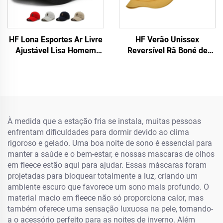
HF Lona Esportes Ar Livre
HF Verão Unissex
Ajustável Lisa Homem
Reversível Rã Boné de
Mulher Boné de Beisebol
Praia Chapéu Fofo Tecido
com Etiqueta Luminosa
Algodão com Viseira para
Ar Livre para Adultos e
Crianças
À medida que a estação fria se instala, muitas pessoas
enfrentam dificuldades para dormir devido ao clima
rigoroso e gelado. Uma boa noite de sono é essencial para
manter a saúde e o bem-estar, e nossas mascaras de olhos
em fleece estão aqui para ajudar. Essas máscaras foram
projetadas para bloquear totalmente a luz, criando um
ambiente escuro que favorece um sono mais profundo. O
material macio em fleece não só proporciona calor, mas
também oferece uma sensação luxuosa na pele, tornando-
a o acessório perfeito para as noites de inverno. Além