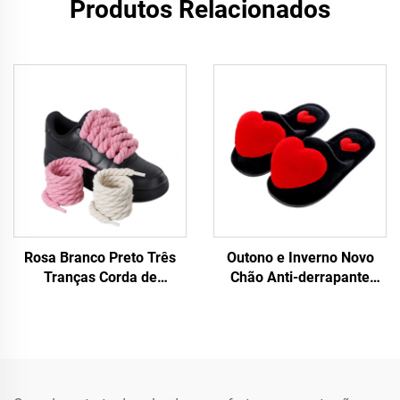
Produtos Relacionados
Rosa Branco Preto Três
Outono e Inverno Novo
Tranças Corda de
Chão Anti-derrapante
cânhamo para tênis F/A J
Quente para Mulheres
Tênis 8 mm Cadarço Mais
Grande Amor Desenho de
Espesso Corda Redonda
Coração Lar Chinelos para
Mulheres