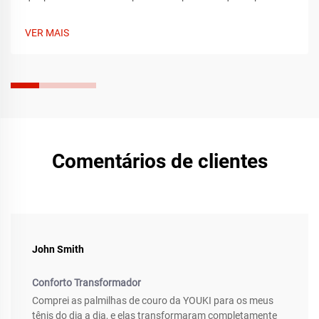
arco, amortecimento e ajuste perfeito. Aprenda o que
procurar de acordo com o tipo de pé e sapato. Alivie a dor
VER MAIS
hoje mesmo.
Comentários de clientes
John Smith
Conforto Transformador
Comprei as palmilhas de couro da YOUKI para os meus
tênis do dia a dia, e elas transformaram completamente