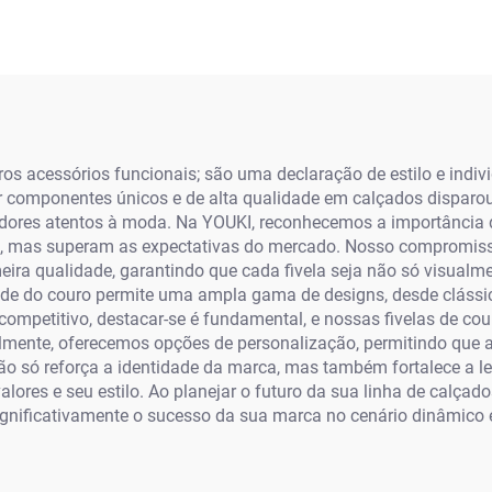
os acessórios funcionais; são uma declaração de estilo e indiv
componentes únicos e de alta qualidade em calçados disparou,
idores atentos à moda. Na YOUKI, reconhecemos a importância 
m, mas superam as expectativas do mercado. Nosso compromis
meira qualidade, garantindo que cada fivela seja não só visual
lidade do couro permite uma ampla gama de designs, desde clás
ompetitivo, destacar-se é fundamental, e nossas fivelas de cou
lmente, oferecemos opções de personalização, permitindo que as
o só reforça a identidade da marca, mas também fortalece a le
lores e seu estilo. Ao planejar o futuro da sua linha de calçad
ignificativamente o sucesso da sua marca no cenário dinâmico 