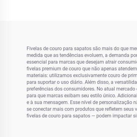
Mais Espesso Corda
Redonda
Fivelas de couro para sapatos são mais do que mer
medida que as tendências evoluem, a demanda por 
essencial para marcas que desejam atrair consum
fivelas premium de couro que não apenas atende
materiais: utilizamos exclusivamente couro de pri
para suportar o uso diário. Além disso, a versati
preferências dos consumidores. No atual mercado c
para que marcas exibam seu estilo único. Adiciona
e à sua mensagem. Esse nível de personalização nã
se conectar mais com produtos que refletem seus va
fivelas de couro para sapatos — podem impactar s