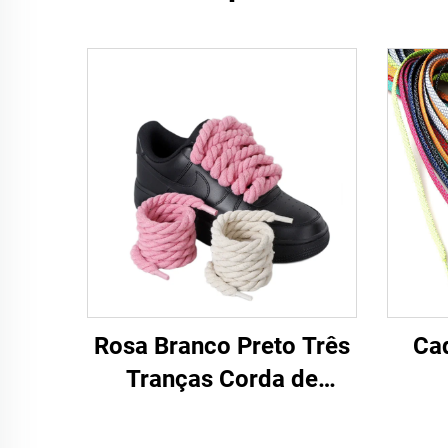
Rosa Branco Preto Três
Ca
Tranças Corda de
cânhamo para tênis F/A
J Tênis 8 mm Cadarço