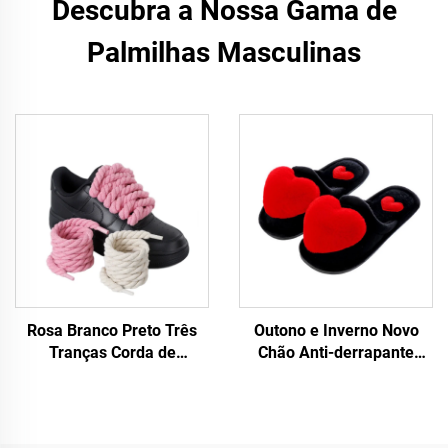
Descubra a Nossa Gama de
Palmilhas Masculinas
Rosa Branco Preto Três
Outono e Inverno Novo
Tranças Corda de
Chão Anti-derrapante
cânhamo para tênis F/A J
Quente para Mulheres
Tênis 8 mm Cadarço Mais
Grande Amor Desenho de
Espesso Corda Redonda
Coração Lar Chinelos para
Mulheres