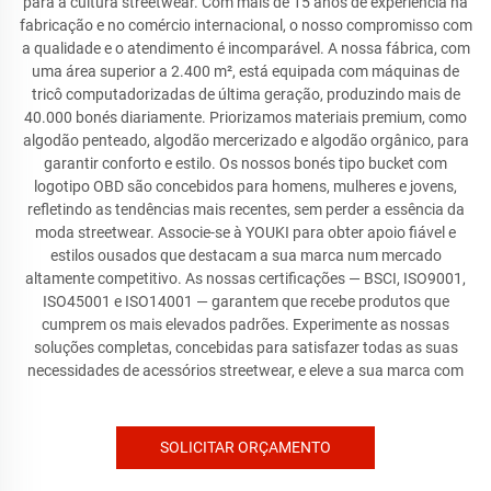
para a cultura streetwear. Com mais de 15 anos de experiência na
fabricação e no comércio internacional, o nosso compromisso com
a qualidade e o atendimento é incomparável. A nossa fábrica, com
uma área superior a 2.400 m², está equipada com máquinas de
tricô computadorizadas de última geração, produzindo mais de
40.000 bonés diariamente. Priorizamos materiais premium, como
algodão penteado, algodão mercerizado e algodão orgânico, para
garantir conforto e estilo. Os nossos bonés tipo bucket com
logotipo OBD são concebidos para homens, mulheres e jovens,
refletindo as tendências mais recentes, sem perder a essência da
moda streetwear. Associe-se à YOUKI para obter apoio fiável e
estilos ousados que destacam a sua marca num mercado
altamente competitivo. As nossas certificações — BSCI, ISO9001,
ISO45001 e ISO14001 — garantem que recebe produtos que
cumprem os mais elevados padrões. Experimente as nossas
soluções completas, concebidas para satisfazer todas as suas
necessidades de acessórios streetwear, e eleve a sua marca com
SOLICITAR ORÇAMENTO