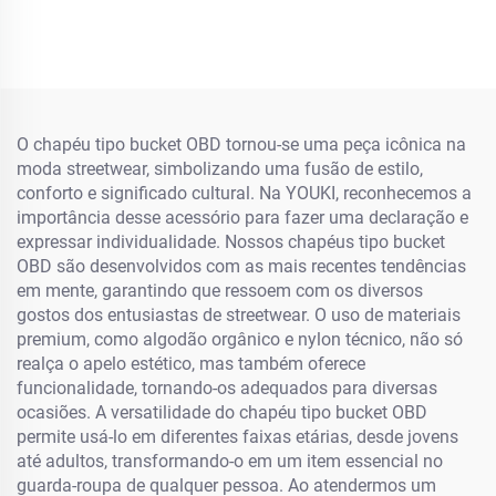
Mulher Boné de Beisebol
Praia Chapéu Fofo Tecido
com Etiqueta Luminosa
Algodão com Viseira para
Ar Livre para Adultos e
Crianças
O chapéu tipo bucket OBD tornou-se uma peça icônica na
moda streetwear, simbolizando uma fusão de estilo,
conforto e significado cultural. Na YOUKI, reconhecemos a
importância desse acessório para fazer uma declaração e
expressar individualidade. Nossos chapéus tipo bucket
OBD são desenvolvidos com as mais recentes tendências
em mente, garantindo que ressoem com os diversos
gostos dos entusiastas de streetwear. O uso de materiais
premium, como algodão orgânico e nylon técnico, não só
realça o apelo estético, mas também oferece
funcionalidade, tornando-os adequados para diversas
ocasiões. A versatilidade do chapéu tipo bucket OBD
permite usá-lo em diferentes faixas etárias, desde jovens
até adultos, transformando-o em um item essencial no
guarda-roupa de qualquer pessoa. Ao atendermos um