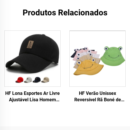
Produtos Relacionados
HF Lona Esportes Ar Livre
HF Verão Unissex
Ajustável Lisa Homem
Reversível Rã Boné de
Mulher Boné de Beisebol
Praia Chapéu Fofo Tecido
com Etiqueta Luminosa
Algodão com Viseira para
Ar Livre para Adultos e
Crianças