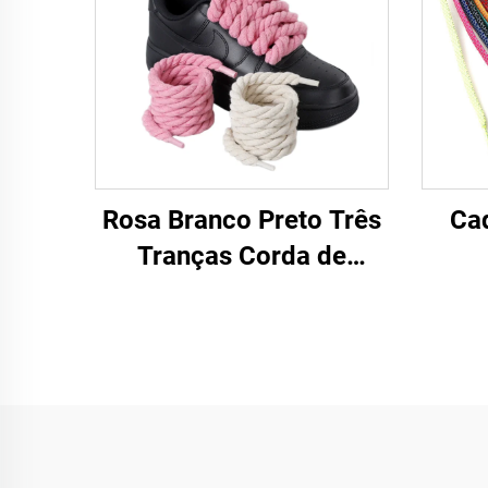
Rosa Branco Preto Três
Ca
Tranças Corda de
cânhamo para tênis F/A
J Tênis 8 mm Cadarço
Mais Espesso Corda
Redonda