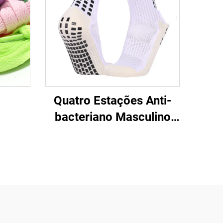
Quatro Estações Anti-
bacteriano Masculino
Treino Esportivo Meia
Meia Alta Adesiva
Futebol Não Escorrega
Fundo Toalha Espessada