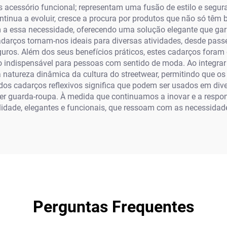
 acessório funcional; representam uma fusão de estilo e segur
ontinua a evoluir, cresce a procura por produtos que não só t
a essa necessidade, oferecendo uma solução elegante que gar
adarços tornam-nos ideais para diversas atividades, desde pass
guros. Além dos seus benefícios práticos, estes cadarços fora
o indispensável para pessoas com sentido de moda. Ao integrar 
natureza dinâmica da cultura do streetwear, permitindo que os 
s cadarços reflexivos significa que podem ser usados em divers
er guarda-roupa. À medida que continuamos a inovar e a resp
idade, elegantes e funcionais, que ressoam com as necessidade
Perguntas Frequentes