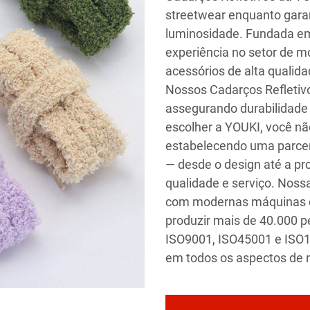
streetwear enquanto gar
luminosidade. Fundada em
experiência no setor de m
acessórios de alta qualid
Nossos Cadarços Refletiv
assegurando durabilidade
escolher a YOUKI, você nã
estabelecendo uma parce
— desde o design até a 
qualidade e serviço. Noss
com modernas máquinas d
produzir mais de 40.000 p
ISO9001, ISO45001 e ISO14
em todos os aspectos de 