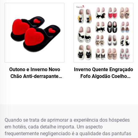
Outono e Inverno Novo
Inverno Quente Engraçado
Chão Anti-derrapante
Fofo Algodão Coelho
Quente para Mulheres
Cachorro Gato Tartaruga
Grande Amor Desenho de
Leopardo Demu Rosto
Coração Lar Chinelos para
Preto Carneiro Capibara
Mulheres
Dachshund Estampas
Animais Chinelos
Quando se trata de aprimorar a experiência dos hóspedes
em hotéis, cada detalhe importa. Um aspecto
frequentemente negligenciado é a qualidade das pantufas