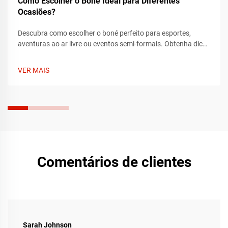
Como Escolher o Boné Ideal para Diferentes
Ocasiões?
Descubra como escolher o boné perfeito para esportes,
aventuras ao ar livre ou eventos semi-formais. Obtenha dicas
de especialistas sobre ajuste, tecido e estilo para combinar
com cada ocasião. Encontre o seu boné ideal hoje.
VER MAIS
Comentários de clientes
Sarah Johnson