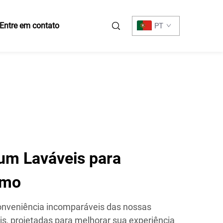
Entre em contato
PT
um Laváveis para
imo
conveniência incomparáveis das nossas
s, projetadas para melhorar sua experiência