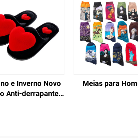
no e Inverno Novo
Meias para Ho
o Anti-derrapante
nte para Mulheres
nde Amor Desenho
ração Lar Chinelos
para Mulheres