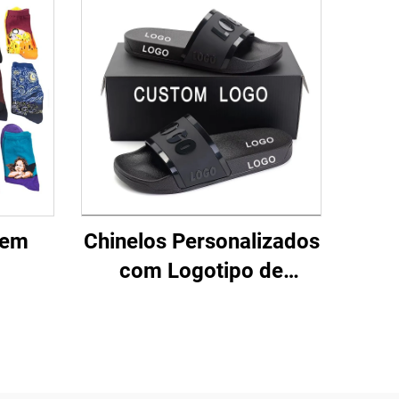
mem
Chinelos Personalizados
com Logotipo de
Fábrica, Sandálias de
Borracha com Baixa
Quantidade Mínima,
Novidade Masculina,