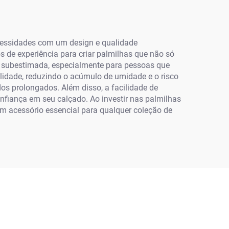
Personalização de Slide,
Havaianas de PVC
Unissex
cessidades com um design e qualidade
s de experiência para criar palmilhas que não só
 subestimada, especialmente para pessoas que
lidade, reduzindo o acúmulo de umidade e o risco
dos prolongados. Além disso, a facilidade de
fiança em seu calçado. Ao investir nas palmilhas
 um acessório essencial para qualquer coleção de