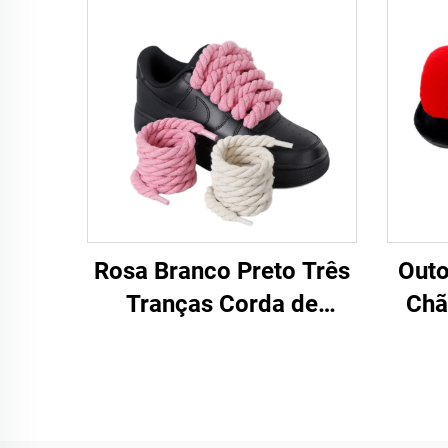
Rosa Branco Preto Três
Outo
Tranças Corda de
Chã
cânhamo para tênis F/A
Que
J Tênis 8 mm Cadarço
Gra
Mais Espesso Corda
de Co
Redonda