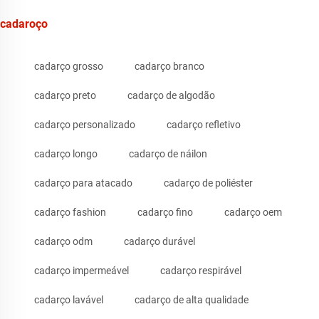
cadaroço
cadarço grosso
cadarço branco
cadarço preto
cadarço de algodão
cadarço personalizado
cadarço refletivo
cadarço longo
cadarço de náilon
cadarço para atacado
cadarço de poliéster
cadarço fashion
cadarço fino
cadarço oem
cadarço odm
cadarço durável
cadarço impermeável
cadarço respirável
cadarço lavável
cadarço de alta qualidade