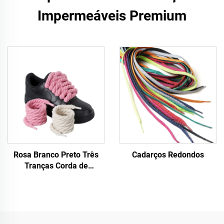
Impermeáveis Premium
Rosa Branco Preto Três
Cadarços Redondos
Tranças Corda de
cânhamo para tênis F/A J
Tênis 8 mm Cadarço Mais
Espesso Corda Redonda