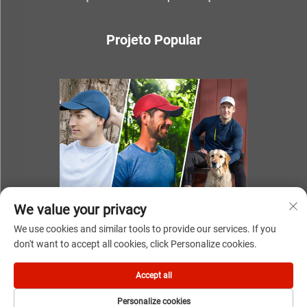
Projeto Popular
We value your privacy
We use cookies and similar tools to provide our services. If you
don't want to accept all cookies, click Personalize cookies.
Direitos autorais © 2025 por NINGBO YOUKI UNITE IMP & EXP
Accept all
CO.,LTD
Personalize cookies
Política de Privacidade