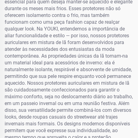
essencial para quem deseja manter-se aquecido e elegante
durante os meses mais frios. Esses protetores não só
oferecem isolamento contra o frio, mas também
funcionam como uma peça fashion capaz de realçar
qualquer look. Na YOUKI, entendemos a importância de
aliar funcionalidade e estilo — por isso, nossos protetores
auriculares em mistura de lã foram desenvolvidos para
atender às necessidades dos entusiastas da moda
contemporânea. As propriedades únicas da lã tornam-na
um material ideal para acessórios de inverno: ela é
naturalmente isolante, respirável e absorvente de umidade,
permitindo que sua pele respire enquanto você permanece
aquecido. Nossos protetores auriculares em mistura de lã
são cuidadosamente confeccionados para garantir o
máximo conforto, seja no deslocamento diário ao trabalho,
em um passeio invernal ou em uma reunião festiva. Além
disso, sua versatilidade permite combiná-los com diversos
looks, desde roupas casuais do streetwear até trajes
invernais mais formais. Os designs modernos disponíveis
permitem que você expresse sua individualidade, ao
mesmo tempo que aproveita o calor e a proteção