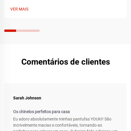
arco, amortecimento e ajuste perfeito. Aprenda o que
procurar de acordo com o tipo de pé e sapato. Alivie a dor
VER MAIS
hoje mesmo.
Comentários de clientes
Sarah Johnson
Os chinelos perfeitos para casa
Eu adoro absolutamente minhas pantufas YOUKI! São
incrivelmente macias e confortáveis, tornando-as