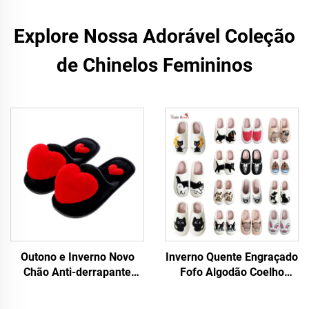
Explore Nossa Adorável Coleção
de Chinelos Femininos
Outono e Inverno Novo
Inverno Quente Engraçado
Chão Anti-derrapante
Fofo Algodão Coelho
Quente para Mulheres
Cachorro Gato Tartaruga
Grande Amor Desenho de
Leopardo Demu Rosto