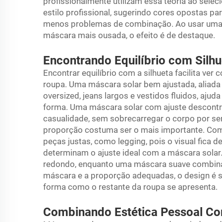
profissionalmente utilizam essa teoria ao sele
estilo profissional, sugerindo cores opostas p
menos problemas de combinação. Ao usar uma m
máscara mais ousada, o efeito é de destaque.
Encontrando Equilíbrio com Silh
Encontrar equilíbrio com a silhueta facilita ve
roupa. Uma máscara solar bem ajustada, aliada
oversized, jeans largos e vestidos fluidos, ajuda
forma. Uma máscara solar com ajuste descontraí
casualidade, sem sobrecarregar o corpo por ser
proporção costuma ser o mais importante. Com
peças justas, como legging, pois o visual fica 
determinam o ajuste ideal com a máscara sola
redondo, enquanto uma máscara suave combina
máscara e a proporção adequadas, o design é s
forma como o restante da roupa se apresenta.
Combinando Estética Pessoal C