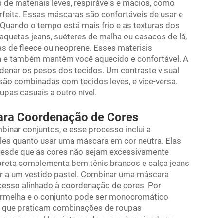
s de materiais leves, respiráveis e macios, como
feita. Essas máscaras são confortáveis de usar e
uando o tempo está mais frio e as texturas dos
quetas jeans, suéteres de malha ou casacos de lã,
s de fleece ou neoprene. Esses materiais
pa e também mantêm você aquecido e confortável. A
ordenar os pesos dos tecidos. Um contraste visual
ão combinadas com tecidos leves, e vice-versa.
oupas casuais a outro nível.
para Coordenação de Cores
inar conjuntos, e esse processo inclui a
les quanto usar uma máscara em cor neutra. Elas
esde que as cores não sejam excessivamente
preta complementa bem tênis brancos e calça jeans
or a um vestido pastel. Combinar uma máscara
esso alinhado à coordenação de cores. Por
ermelha e o conjunto pode ser monocromático
as que praticam combinações de roupas