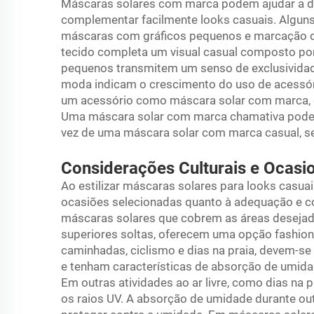
Máscaras solares com marca podem ajudar a de
complementar facilmente looks casuais. Alguns
máscaras com gráficos pequenos e marcação d
tecido completa um visual casual composto por
pequenos transmitem um senso de exclusividade
moda indicam o crescimento do uso de acessór
um acessório como máscara solar com marca, ce
Uma máscara solar com marca chamativa pode
vez de uma máscara solar com marca casual, se 
Considerações Culturais e Ocasi
Ao estilizar máscaras solares para looks casuai
ocasiões selecionadas quanto à adequação e c
máscaras solares que cobrem as áreas desejada
superiores soltas, oferecem uma opção fashion 
caminhadas, ciclismo e dias na praia, devem-s
e tenham características de absorção de umid
Em outras atividades ao ar livre, como dias na
os raios UV. A absorção de umidade durante outr