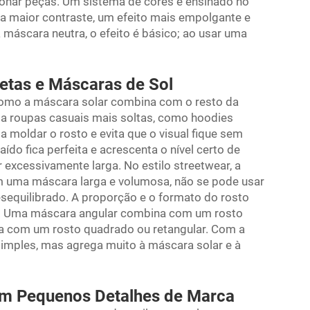
cionar peças. Um sistema de cores é ensinado no
ara maior contraste, um efeito mais empolgante e
áscara neutra, o efeito é básico; ao usar uma
uetas e Máscaras de Sol
r como a máscara solar combina com o resto da
 a roupas casuais mais soltas, como hoodies
 a moldar o rosto e evita que o visual fique sem
do fica perfeita e acrescenta o nível certo de
 excessivamente larga. No estilo streetwear, a
 uma máscara larga e volumosa, não se pode usar
desequilibrado. A proporção e o formato do rosto
r. Uma máscara angular combina com um rosto
 com um rosto quadrado ou retangular. Com a
imples, mas agrega muito à máscara solar e à
om Pequenos Detalhes de Marca