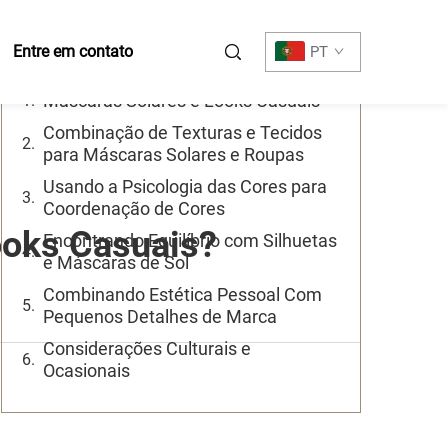
Sumário
Entre em contato
PT
Máscaras Solares e Looks Casuais
Combinação de Texturas e Tecidos
para Máscaras Solares e Roupas
Usando a Psicologia das Cores para
Coordenação de Cores
ooks Casuais?
Encontrando Equilíbrio com Silhuetas
e Máscaras de Sol
Combinando Estética Pessoal Com
Pequenos Detalhes de Marca
Considerações Culturais e
Ocasionais