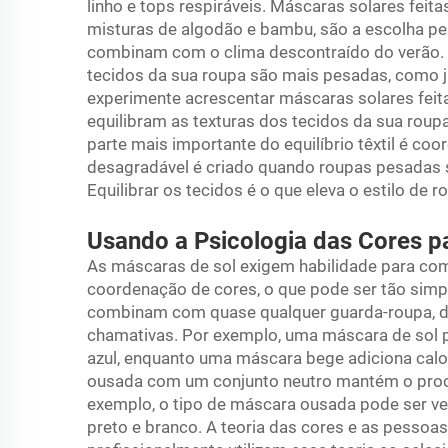
linho e tops respiráveis. Máscaras solares feita
misturas de algodão e bambu, são a escolha per
combinam com o clima descontraído do verão. Q
tecidos da sua roupa são mais pesadas, como ja
experimente acrescentar máscaras solares feita
equilibram as texturas dos tecidos da sua rou
parte mais importante do equilíbrio têxtil é co
desagradável é criado quando roupas pesadas s
Equilibrar os tecidos é o que eleva o estilo de r
Usando a Psicologia das Cores 
As máscaras de sol exigem habilidade para comb
coordenação de cores, o que pode ser tão simp
combinam com quase qualquer guarda-roupa, d
chamativas. Por exemplo, uma máscara de sol 
azul, enquanto uma máscara bege adiciona cal
ousada com um conjunto neutro mantém o proc
exemplo, o tipo de máscara ousada pode ser v
preto e branco. A teoria das cores e as pesso