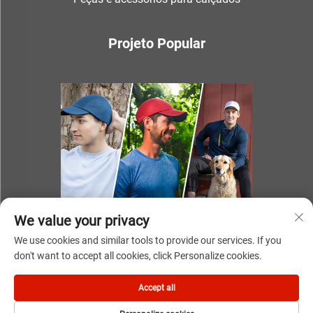
Projeto Popular
We value your privacy
We use cookies and similar tools to provide our services. If you
don't want to accept all cookies, click Personalize cookies.
Direitos autorais © 2025 por NINGBO YOUKI UNITE IMP & EXP
Accept all
CO.,LTD