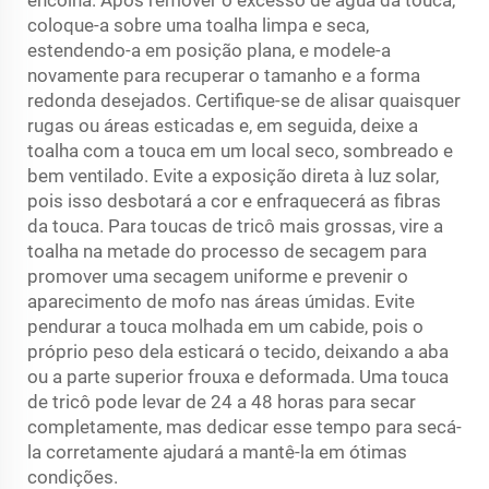
encolha. Após remover o excesso de água da touca,
coloque-a sobre uma toalha limpa e seca,
estendendo-a em posição plana, e modele-a
novamente para recuperar o tamanho e a forma
redonda desejados. Certifique-se de alisar quaisquer
rugas ou áreas esticadas e, em seguida, deixe a
toalha com a touca em um local seco, sombreado e
bem ventilado. Evite a exposição direta à luz solar,
pois isso desbotará a cor e enfraquecerá as fibras
da touca. Para toucas de tricô mais grossas, vire a
toalha na metade do processo de secagem para
promover uma secagem uniforme e prevenir o
aparecimento de mofo nas áreas úmidas. Evite
pendurar a touca molhada em um cabide, pois o
próprio peso dela esticará o tecido, deixando a aba
ou a parte superior frouxa e deformada. Uma touca
de tricô pode levar de 24 a 48 horas para secar
completamente, mas dedicar esse tempo para secá-
la corretamente ajudará a mantê-la em ótimas
condições.