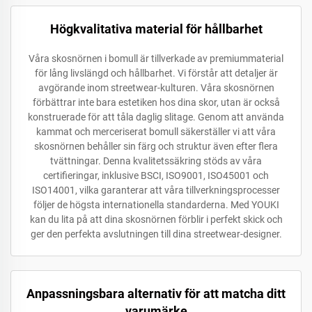
Högkvalitativa material för hållbarhet
Våra skosnörnen i bomull är tillverkade av premiummaterial
för lång livslängd och hållbarhet. Vi förstår att detaljer är
avgörande inom streetwear-kulturen. Våra skosnörnen
förbättrar inte bara estetiken hos dina skor, utan är också
konstruerade för att tåla daglig slitage. Genom att använda
kammat och merceriserat bomull säkerställer vi att våra
skosnörnen behåller sin färg och struktur även efter flera
tvättningar. Denna kvalitetssäkring stöds av våra
certifieringar, inklusive BSCI, ISO9001, ISO45001 och
ISO14001, vilka garanterar att våra tillverkningsprocesser
följer de högsta internationella standarderna. Med YOUKI
kan du lita på att dina skosnörnen förblir i perfekt skick och
ger den perfekta avslutningen till dina streetwear-designer.
Anpassningsbara alternativ för att matcha ditt
varumärke