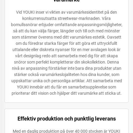
Vid YOUKI inser vi vikten av varumärkesidentitet på den
konkurrensutsatta streetwear-marknaden. Våra
bomullssnörar erbjuder omfattande anpassningsmöjligheter,
så att du kan välja färger, längder och till och med mönster
som stämmer överens med ditt varumärkes estetik. Oavsett
om du föredrar starka färger för att göra ett uttryckfullt
uttalande eller diskreta nyanser för en mer avslagen look är
vårt designlag redo att samarbeta med dig för att skapa
snöror som perfekt kompletterar din skokollektion. Denna
nivå av anpassning förstärker inte bara dina produkter utan
stärker också varumärkeslojaliteten hos dina kunder, som
uppskattar unika och personliga artiklar. Att samarbeta med
YOUKI innebär att du får en samarbetsupplevelse som
prioriterar ditt vision och hjälper ditt varumärke att sticka ut.
Effektiv produktion och punktlig leverans
Med en daglig produktion på över 40 000 stycken är YOUKI