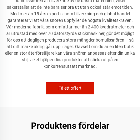
bomullssnören är tillverkade av de bästa materialen, vilket
säkerställer att de inte bara ser bra ut utan också står emot tiden.
Med mer än 15 års expertis inom tillverkning och global handel
garanterar vi att våra snören uppfyller de högsta kvalitetskraven.
Vår moderna fabrik, som omfattar mer än 2 400 kvadratmeter och
är utrustad med över 70 datorstyrda stickmaskiner, gör det möjligt
för oss att dagligen producera stora mängder bomullssnören – så
att ditt märke aldrig går upp i lager. Oavsett om du är en liten butik
eller en stor återförsäljare kan våra snören anpassas efter din unika
stil, vilket hjälper dina produkter att sticka ut på en
konkurrensutsatt marknad.
Få ett offert
Produktens fördelar