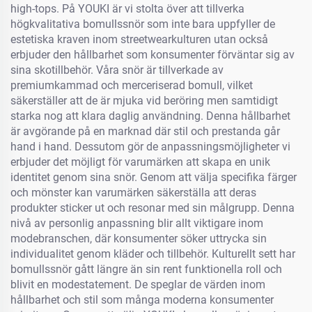
high-tops. På YOUKI är vi stolta över att tillverka
högkvalitativa bomullssnör som inte bara uppfyller de
estetiska kraven inom streetwearkulturen utan också
erbjuder den hållbarhet som konsumenter förväntar sig av
sina skotillbehör. Våra snör är tillverkade av
premiumkammad och merceriserad bomull, vilket
säkerställer att de är mjuka vid beröring men samtidigt
starka nog att klara daglig användning. Denna hållbarhet
är avgörande på en marknad där stil och prestanda går
hand i hand. Dessutom gör de anpassningsmöjligheter vi
erbjuder det möjligt för varumärken att skapa en unik
identitet genom sina snör. Genom att välja specifika färger
och mönster kan varumärken säkerställa att deras
produkter sticker ut och resonar med sin målgrupp. Denna
nivå av personlig anpassning blir allt viktigare inom
modebranschen, där konsumenter söker uttrycka sin
individualitet genom kläder och tillbehör. Kulturellt sett har
bomullssnör gått längre än sin rent funktionella roll och
blivit en modestatement. De speglar de värden inom
hållbarhet och stil som många moderna konsumenter