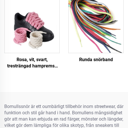
Rosa, vit, svart,
Runda snörband
tresträngad hampremsa
för skor A F/J Sneakers 8
mm Tjockare snörband
Rundtåg
Bomullssnör är ett oumbärligt tillbehör inom streetwear, där
funktion och stil går hand i hand. Bomullens mångsidighet
gör att man kan erbjuda en rad färger, mönster och längder,
vilket gör dem lämpliga för olika skotyp, från sneakers till