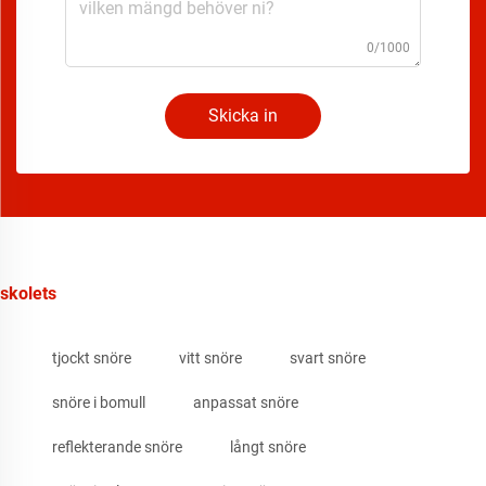
0/1000
Skicka in
skolets
tjockt snöre
vitt snöre
svart snöre
snöre i bomull
anpassat snöre
reflekterande snöre
långt snöre