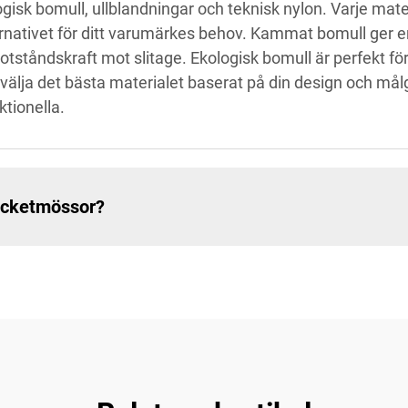
isk bomull, ullblandningar och teknisk nylon. Varje mate
alternativet för ditt varumärkes behov. Kammat bomull ge
motståndskraft mot slitage. Ekologisk bomull är perfekt 
t välja det bästa materialet baserat på din design och må
ktionella.
ucketmössor?