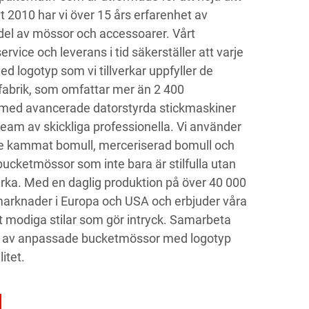
 2010 har vi över 15 års erfarenhet av
ndel av mössor och accessoarer. Vårt
rvice och leverans i tid säkerställer att varje
logotyp som vi tillverkar uppfyller de
fabrik, som omfattar mer än 2 400
 med avancerade datorstyrda stickmaskiner
 team av skickliga professionella. Vi använder
ve kammat bomull, merceriserad bomull och
bucketmössor som inte bara är stilfulla utan
rka. Med en daglig produktion på över 40 000
 marknader i Europa och USA och erbjuder våra
mt modiga stilar som gör intryck. Samarbeta
v av anpassade bucketmössor med logotyp
itet.