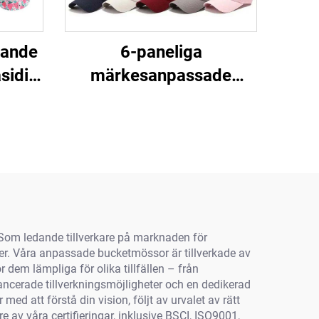
dande
6-paneliga
sidig
märkesanpassade
tkorg
logomöss med
n för
tryckknapp,
ter
snävpassform, trucker-
ng
och sportbasebollsmöss
för män
Som ledande tillverkare på marknaden för
ter. Våra anpassade bucketmössor är tillverkade av
dem lämpliga för olika tillfällen – från
vancerade tillverkningsmöjligheter och en dedikerad
d att förstå din vision, följt av urvalet av rätt
 av våra certifieringar, inklusive BSCI, ISO9001,