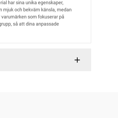
rial har sina unika egenskaper,
r en mjuk och bekväm känsla, medan
för varumärken som fokuserar på
lgrupp, så att dina anpassade