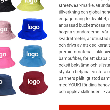
streetwear-märke. Grundat
tillverkning och global ha
engagemang för kvalitet, se
anpassad bucketmössa med 
högsta standarderna. Vår 
kvadratmeter, är utrustad
och drivs av ett dedikerat
premiummaterial, inklusi
bambufiber, för att skapa 
också bekväma och slitsta
stycken betjänar vi stora
partners pålitligt stöd sa
med YOUKI för dina beho
och upplev skillnaden i kval