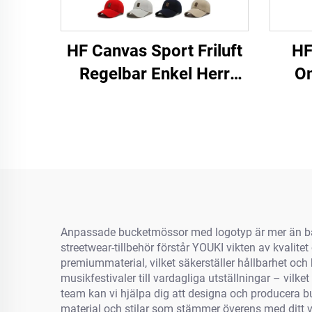
HF Canvas Sport Friluft
HF
Regelbar Enkel Herr
O
Dams Baseballmössa
Sid
Med Luminiscerande
Bomu
Etikett
För 
Anpassade bucketmössor med logotyp är mer än bara
streetwear-tillbehör förstår YOUKI vikten av kvali
premiummaterial, vilket säkerställer hållbarhet oc
musikfestivaler till vardagliga utställningar – vilk
team kan vi hjälpa dig att designa och producera bu
material och stilar som stämmer överens med ditt va