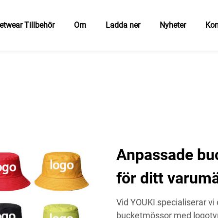
etwear Tillbehör
Om
Ladda ner
Nyheter
Kon
Anpassade bu
för ditt varum
Vid YOUKI specialiserar vi
bucketmössor med logotypa