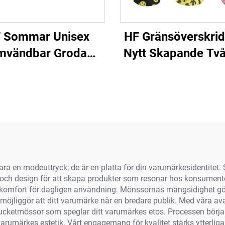
 Sommar Unisex
HF Gränsöverskri
mvändbar Groda
Nytt Skapande Två
enväska Mössa Söt
Svampmössor Hat
llsTyg Med Skärm
Mössor Flera Desig
Utebruk För Vuxna
Daglig Resa Fes
och Barn
Fiskeanvändni
 en modeuttryck; de är en platta för din varumärkesidentitet. 
tet och design för att skapa produkter som resonar hos konsumen
h komfort för dagligen användning. Mönssornas mångsidighet gör 
et möjliggör att ditt varumärke når en bredare publik. Med våra a
cketmössor som speglar ditt varumärkes etos. Processen börjar me
rumärkes estetik. Vårt engagemang för kvalitet stärks ytterligare