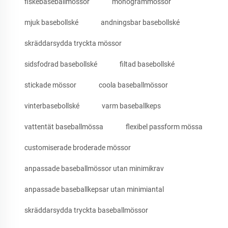
fiskebaseballmössor
monogrammössor
mjuk basebollské
andningsbar basebollské
skräddarsydda tryckta mössor
sidsfodrad basebollské
filtad basebollské
stickade mössor
coola baseballmössor
vinterbasebollské
varm baseballkeps
vattentät baseballmössa
flexibel passform mössa
customiserade broderade mössor
anpassade baseballmössor utan minimikrav
anpassade baseballkepsar utan minimiantal
skräddarsydda tryckta baseballmössor