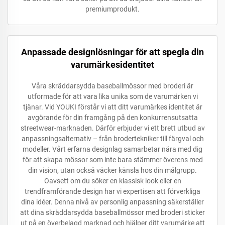
premiumprodukt.
Anpassade designlösningar för att spegla din
varumärkesidentitet
Våra skräddarsydda baseballmössor med broderi är
utformade för att vara lika unika som de varumärken vi
tjänar. Vid YOUKI förstår vi att ditt varumärkes identitet är
avgörande för din framgång på den konkurrensutsatta
streetwear-marknaden. Därför erbjuder vi ett brett utbud av
anpassningsalternativ – från brodertekniker till färgval och
modeller. Vårt erfarna designlag samarbetar nära med dig
för att skapa mössor som inte bara stämmer överens med
din vision, utan också väcker känsla hos din målgrupp.
Oavsett om du söker en klassisk look eller en
trendframförande design har vi expertisen att förverkliga
dina idéer. Denna nivå av personlig anpassning säkerställer
att dina skräddarsydda baseballmössor med broderi sticker
ut på en överbelagd marknad och hjälper ditt varumärke att