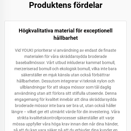
Produktens fördelar
Högkvalitativa material för exceptionell
hållbarhet
Vid YOUKI prioriterar vi användning av endast de finaste
materialen för våra skräddarsydda broderade
baseballmössor. Vårt utbud inkluderar kammat bomull,
merzeriserad bomull och ekologisk bomull, vilka inte bara
säkerställer en mjuk känsla utan också förbättrar
hållbarheten. Dessutom integrerar vi teknisk nylon och
ullblandningar för att skapa mössor som tål daglig
användning utan att förlora sitt stilfulla utseende. Denna
engagemang för kvalitet innebär att dina skräddarsydda
broderade mössor inte bara ser bra ut, utan också håller
längre – vilket ger ett utmärkt värde för din investering. Våra
strikta kvalitetskontrollprocesser säkerställer att varje
mössa uppfyller våra höga krav innan den når dina händer,
så att du kan vara säker på att du erbjuder dina kunder en