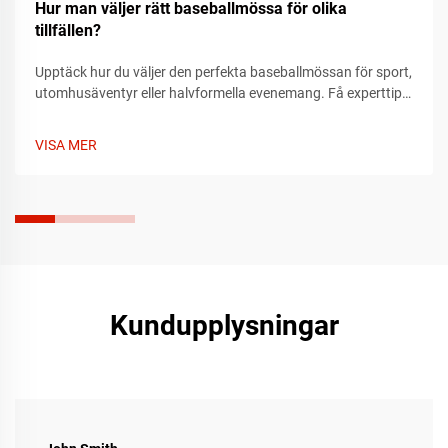
Hur man väljer rätt baseballmössa för olika
tillfällen?
Upptäck hur du väljer den perfekta baseballmössan för sport,
utomhusäventyr eller halvformella evenemang. Få experttips
om passform, material och stil som passar vartenda tillfälle.
Hitta din idealiska mössa idag.
VISA MER
Kundupplysningar