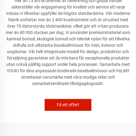
mer än 15 års erfarenhet av tillverkning och global handel
säkerställer vår engagemang för kvalitet och service att varje
mössa vi tillverkar uppfyller de högsta standarderna. Vår moderna
fabrik omfattar mer än 2 400 kvadratmeter och är utrustad med
över 70 datorstyrda stickmaskiner, vilket gör att vi kan producera
mer än 40 000 stycken per dag. Vi använder premiummaterial som
kamrad bomull, ekologisk bomull och teknisk nylon för att tillverka
stilfulla och slitstarka baseballmössor för män, kvinnor och
ungdomar. Vår helt integrerade modell för design, produktion och
försäljning garanterar att du inte bara får exceptionella produkter
utan också pålitlig support under hela processen. Samarbeta med
YOUKI för dina anpassade broderade baseballmössor och höj ditt
streetwear-varumärke med våra modiga stilar och
samarbetsinriktade tillvägagångssätt.
Få ett offert