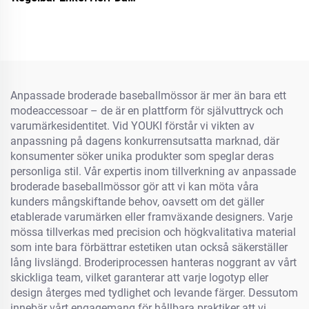
Baseballmössa Med
Luminiscerande Etikett
Anpassade broderade baseballmössor är mer än bara ett
modeaccessoar – de är en plattform för självuttryck och
varumärkesidentitet. Vid YOUKI förstår vi vikten av
anpassning på dagens konkurrensutsatta marknad, där
konsumenter söker unika produkter som speglar deras
personliga stil. Vår expertis inom tillverkning av anpassade
broderade baseballmössor gör att vi kan möta våra
kunders mångskiftande behov, oavsett om det gäller
etablerade varumärken eller framväxande designers. Varje
mössa tillverkas med precision och högkvalitativa material
som inte bara förbättrar estetiken utan också säkerställer
lång livslängd. Broderiprocessen hanteras noggrant av vårt
skickliga team, vilket garanterar att varje logotyp eller
design återges med tydlighet och levande färger. Dessutom
innebär vårt engagemang för hållbara praktiker att vi