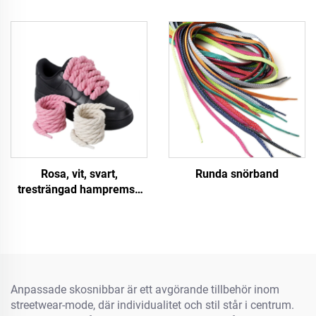
Rosa, vit, svart,
Runda snörband
tresträngad hampremsa
för skor A F/J Sneakers 8
mm Tjockare snörband
Rundtåg
Anpassade skosnibbar är ett avgörande tillbehör inom
streetwear-mode, där individualitet och stil står i centrum.