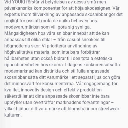
Vid YOUKI förstår vi betydelsen av dessa små men
påverkansrika komponenter för att höja skodesignen. Vår
expertis inom tillverkning av anpassade skosnibbar gör det
möjligt för oss att möta de unika behoven hos
modevarumärken som vill göra sig synliga.
Mångsidigheten hos våra snibbar innebär att de kan
anpassas till olika stilar – från casual sneakers till
högmoderna skor. Vi prioriterar användning av
högkvalitativa material som inte bara förbättrar
hållbarheten utan också bidrar till den totala estetiska
uppenbarenheten hos skorna. I dagens konkurrensutsatta
modemarknad kan distinkta och stilfulla anpassade
skosnibbar sätta ditt varumärke i ett separat ljus och göra
det minnesvärt för konsumenterna. Vår engagemang för
kvalitet, innovativ design och effektiv produktion
säkerställer att dina anpassade skosnibbar inte bara
uppfyller utan överträffar marknadens förväntningar –
vilket hjälper ditt varumärke att blomstra inom streetwear-
kulturen.