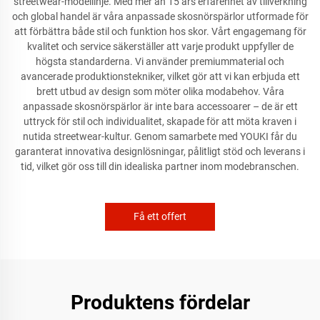
streetwear-modellinje. Med mer än 15 års erfarenhet av tillverkning
och global handel är våra anpassade skosnörspärlor utformade för
att förbättra både stil och funktion hos skor. Vårt engagemang för
kvalitet och service säkerställer att varje produkt uppfyller de
högsta standarderna. Vi använder premiummaterial och
avancerade produktionstekniker, vilket gör att vi kan erbjuda ett
brett utbud av design som möter olika modabehov. Våra
anpassade skosnörspärlor är inte bara accessoarer – de är ett
uttryck för stil och individualitet, skapade för att möta kraven i
nutida streetwear-kultur. Genom samarbete med YOUKI får du
garanterat innovativa designlösningar, pålitligt stöd och leverans i
tid, vilket gör oss till din idealiska partner inom modebranschen.
Få ett offert
Produktens fördelar