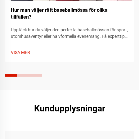
Hur man väljer rätt baseballmössa för olika
tillfällen?
Upptäck hur du väljer den perfekta baseballmössan för sport,
utomhusäventyr eller halvformella evenemang. Få experttips
om passform, material och stil som passar vartenda tillfälle.
Hitta din idealiska mössa idag.
VISA MER
Kundupplysningar