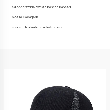
skräddarsydda tryckta baseballmössor
mössa i kamgarn
specialtillverkade baseballmössor