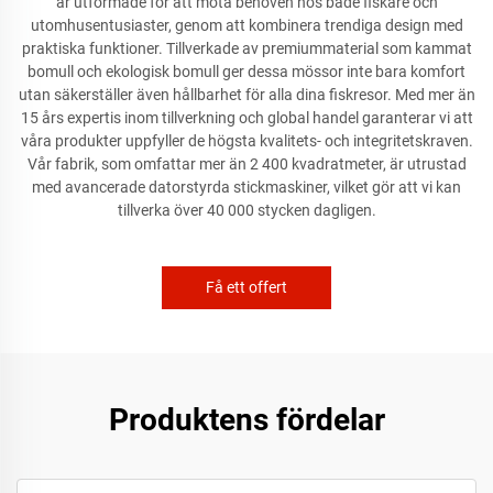
är utformade för att möta behoven hos både fiskare och
utomhusentusiaster, genom att kombinera trendiga design med
praktiska funktioner. Tillverkade av premiummaterial som kammat
bomull och ekologisk bomull ger dessa mössor inte bara komfort
utan säkerställer även hållbarhet för alla dina fiskresor. Med mer än
15 års expertis inom tillverkning och global handel garanterar vi att
våra produkter uppfyller de högsta kvalitets- och integritetskraven.
Vår fabrik, som omfattar mer än 2 400 kvadratmeter, är utrustad
med avancerade datorstyrda stickmaskiner, vilket gör att vi kan
tillverka över 40 000 stycken dagligen.
Få ett offert
Produktens fördelar