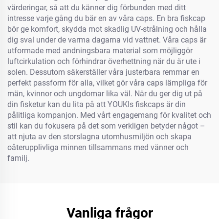
värderingar, så att du känner dig förbunden med ditt
intresse varje gång du bär en av våra caps. En bra fiskcap
bör ge komfort, skydda mot skadlig UV-strålning och hålla
dig sval under de varma dagarna vid vattnet. Våra caps är
utformade med andningsbara material som möjliggör
luftcirkulation och förhindrar överhettning när du är ute i
solen. Dessutom säkerställer våra justerbara remmar en
perfekt passform för alla, vilket gör våra caps lämpliga för
män, kvinnor och ungdomar lika väl. När du ger dig ut på
din fisketur kan du lita på att YOUKIs fiskcaps är din
pålitliga kompanjon. Med vårt engagemang för kvalitet och
stil kan du fokusera på det som verkligen betyder något –
att njuta av den storslagna utomhusmiljön och skapa
oåterupplivliga minnen tillsammans med vänner och
familj.
Vanliga frågor