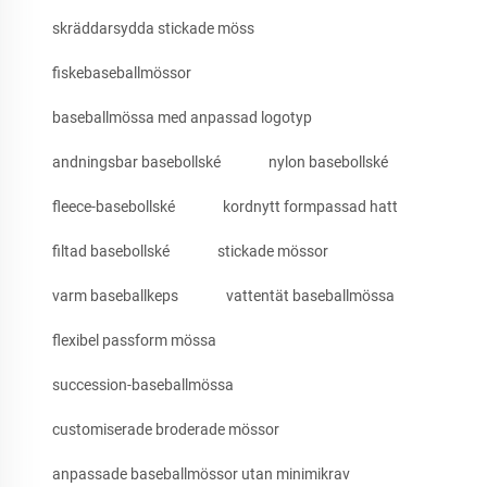
skräddarsydda stickade möss
fiskebaseballmössor
baseballmössa med anpassad logotyp
andningsbar basebollské
nylon basebollské
fleece-basebollské
kordnytt formpassad hatt
filtad basebollské
stickade mössor
varm baseballkeps
vattentät baseballmössa
flexibel passform mössa
succession-baseballmössa
customiserade broderade mössor
anpassade baseballmössor utan minimikrav