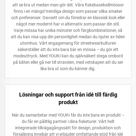
att se bra ut medan man gör det. Våra fiskebaseballmössor
finns i en mängd trendiga design som passar olika smaker
och preferenser. Oavsett om du föredrar en klassisk look eller
något mer modernt har vi alternativ som passar din stil.
Varje mössa har unika mönster och färgkombinationer, så
att du kan visa upp din personlighet medan du njuter av tiden
utomhus. Vårt engagemang för streetwearkulturen
säkerställer att du inte bara bär en mössa – du gör ett
modeuttryck. Med YOUKI kan du självsäkert stega ombord
på båten eller gå ner till stranden, med vetskapen att du ser
lika bra ut som du känner dig.
Lösningar och support från idé till färdig
produkt
När du samarbetar med YOUKI får du inte bara en produkt –
du får en pålitlig partner i dina fisketurer. Vårt helt
integrerade tillvägagångssätt för design, produktion och
försäljning innebär att vi erbjuder omfattande stöd från idé