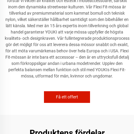
förstår vi vikten av kvalitet och estetik i modeaccessoarer, särskilt
inom den dynamiska streetwear-kulturen. Vår Flexi Fit-mössa är
tillverkad av premiummaterial som kammat bomull och teknisk
nylon, vilket säkerställer hållbarhet samtidigt som den bibehåller en
lätt känsla. Med mer än 15 års expertis inom tillverkning och global
handel garanterar YOUKI att varje mössa uppfyller de högsta
kvalitets- och designkraven. Vår fullintegrerade produktionsprocess
gör det möjligt för oss att leverera dessa mössor snabbt och exakt,
för att möta varumärkenas behov över hela Europa och i USA. Flexi
Fit-mössan är inte bara ett accessoar – den är en uttrycksfull detalj
som förkroppsligar andan i urbana modetrender. Upplev den
perfekta balansen mellan funktion och stil med YOUKIs Flexi Fit-
mössa, utformad för män, kvinnor och ungdomar.
Få ett offert
Produktens fördelar