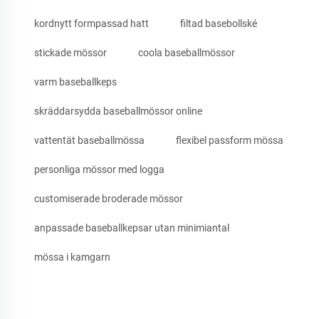
kordnytt formpassad hatt
filtad basebollské
stickade mössor
coola baseballmössor
varm baseballkeps
skräddarsydda baseballmössor online
vattentät baseballmössa
flexibel passform mössa
personliga mössor med logga
customiserade broderade mössor
anpassade baseballkepsar utan minimiantal
mössa i kamgarn