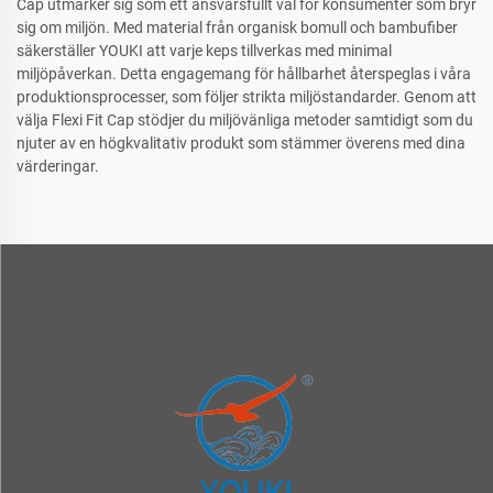
Cap utmärker sig som ett ansvarsfullt val för konsumenter som bryr
sig om miljön. Med material från organisk bomull och bambufiber
säkerställer YOUKI att varje keps tillverkas med minimal
miljöpåverkan. Detta engagemang för hållbarhet återspeglas i våra
produktionsprocesser, som följer strikta miljöstandarder. Genom att
välja Flexi Fit Cap stödjer du miljövänliga metoder samtidigt som du
njuter av en högkvalitativ produkt som stämmer överens med dina
värderingar.