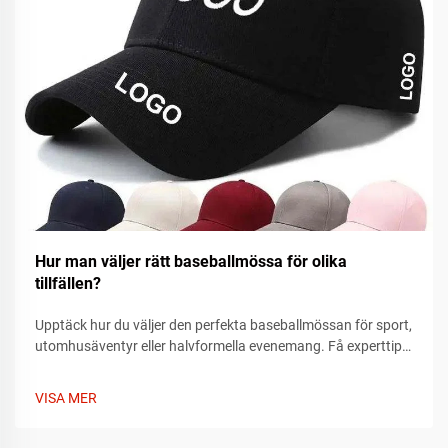
Hur man väljer rätt baseballmössa för olika
tillfällen?
Upptäck hur du väljer den perfekta baseballmössan för sport,
utomhusäventyr eller halvformella evenemang. Få experttips
om passform, material och stil som passar vartenda tillfälle.
Hitta din idealiska mössa idag.
VISA MER