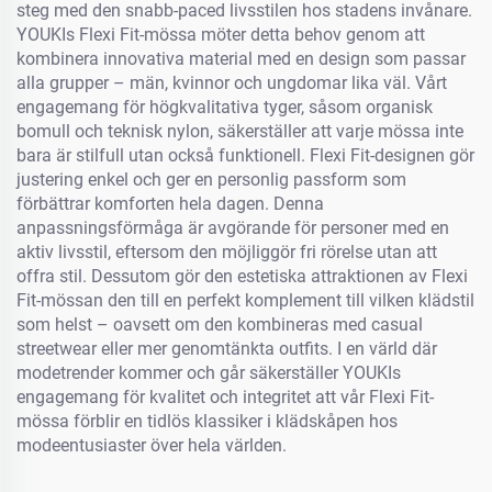
steg med den snabb-paced livsstilen hos stadens invånare.
YOUKIs Flexi Fit-mössa möter detta behov genom att
kombinera innovativa material med en design som passar
alla grupper – män, kvinnor och ungdomar lika väl. Vårt
engagemang för högkvalitativa tyger, såsom organisk
bomull och teknisk nylon, säkerställer att varje mössa inte
bara är stilfull utan också funktionell. Flexi Fit-designen gör
justering enkel och ger en personlig passform som
förbättrar komforten hela dagen. Denna
anpassningsförmåga är avgörande för personer med en
aktiv livsstil, eftersom den möjliggör fri rörelse utan att
offra stil. Dessutom gör den estetiska attraktionen av Flexi
Fit-mössan den till en perfekt komplement till vilken klädstil
som helst – oavsett om den kombineras med casual
streetwear eller mer genomtänkta outfits. I en värld där
modetrender kommer och går säkerställer YOUKIs
engagemang för kvalitet och integritet att vår Flexi Fit-
mössa förblir en tidlös klassiker i klädskåpen hos
modeentusiaster över hela världen.