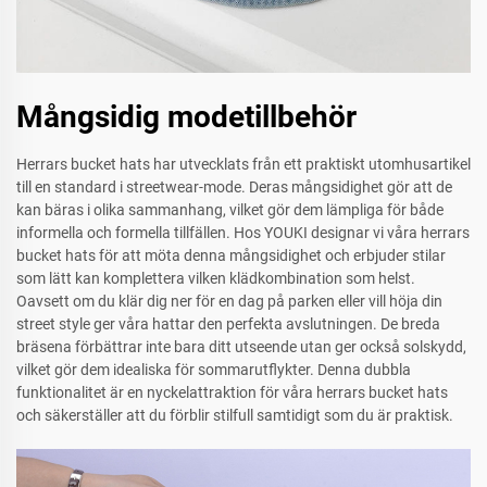
Mångsidig modetillbehör
Herrars bucket hats har utvecklats från ett praktiskt utomhusartikel
till en standard i streetwear-mode. Deras mångsidighet gör att de
kan bäras i olika sammanhang, vilket gör dem lämpliga för både
informella och formella tillfällen. Hos YOUKI designar vi våra herrars
bucket hats för att möta denna mångsidighet och erbjuder stilar
som lätt kan komplettera vilken klädkombination som helst.
Oavsett om du klär dig ner för en dag på parken eller vill höja din
street style ger våra hattar den perfekta avslutningen. De breda
bräsena förbättrar inte bara ditt utseende utan ger också solskydd,
vilket gör dem idealiska för sommarutflykter. Denna dubbla
funktionalitet är en nyckelattraktion för våra herrars bucket hats
och säkerställer att du förblir stilfull samtidigt som du är praktisk.