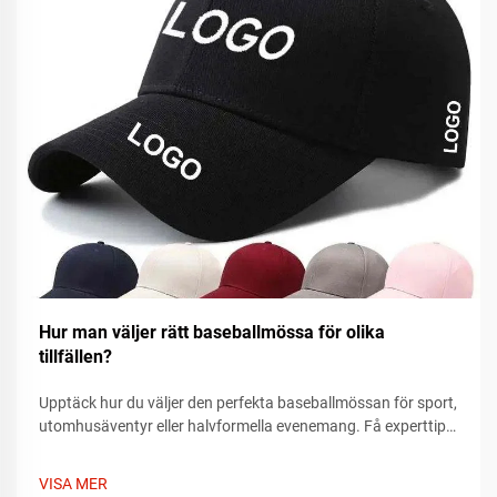
Hur man väljer rätt baseballmössa för olika
tillfällen?
Upptäck hur du väljer den perfekta baseballmössan för sport,
utomhusäventyr eller halvformella evenemang. Få experttips
om passform, material och stil som passar vartenda tillfälle.
Hitta din idealiska mössa idag.
VISA MER