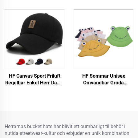
HF Canvas Sport Friluft
HF Sommar Unisex
Regelbar Enkel Herr Dams
Omvändbar Groda
Baseballmössa Med
Sidenväska Mössa Söt
Luminiscerande Etikett
BomullsTyg Med Skärm
För Utebruk För Vuxna och
Barn
Herrarnas bucket hats har blivit ett oumbärligt tillbehör i
nutida streetwear-kultur och erbjuder en unik kombination