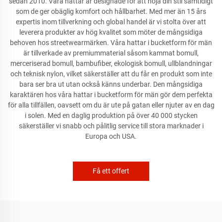
sedan 2010. Våra hattar är designade för att höja din stil samtidigt
som de ger obäglig komfort och hållbarhet. Med mer än 15 års
expertis inom tillverkning och global handel är vi stolta över att
leverera produkter av hög kvalitet som möter de mångsidiga
behoven hos streetwearmärken. Våra hattar i bucketform för män
är tillverkade av premiummaterial såsom kammat bomull,
merceriserad bomull, bambufiber, ekologisk bomull, ullblandningar
och teknisk nylon, vilket säkerställer att du får en produkt som inte
bara ser bra ut utan också känns underbar. Den mångsidiga
karaktären hos våra hattar i bucketform för män gör dem perfekta
för alla tillfällen, oavsett om du är ute på gatan eller njuter av en dag
i solen. Med en daglig produktion på över 40 000 stycken
säkerställer vi snabb och pålitlig service till stora marknader i
Europa och USA.
Få ett offert