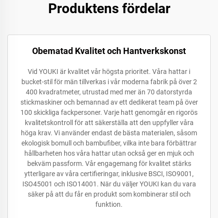
Produktens fördelar
Obematad Kvalitet och Hantverkskonst
Vid YOUKI är kvalitet vår högsta prioritet. Våra hattar i
bucket-stil för män tillverkas i vår moderna fabrik på över 2
400 kvadratmeter, utrustad med mer än 70 datorstyrda
stickmaskiner och bemannad av ett dedikerat team på över
100 skickliga fackpersoner. Varje hatt genomgår en rigorös
kvalitetskontroll för att säkerställa att den uppfyller våra
höga krav. Vi använder endast de bästa materialen, såsom
ekologisk bomull och bambufiber, vilka inte bara förbättrar
hållbarheten hos våra hattar utan också ger en mjuk och
bekväm passform. Vår engagemang för kvalitet stärks
ytterligare av våra certifieringar, inklusive BSCI, ISO9001,
ISO45001 och ISO14001. När du väljer YOUKI kan du vara
säker på att du får en produkt som kombinerar stil och
funktion.