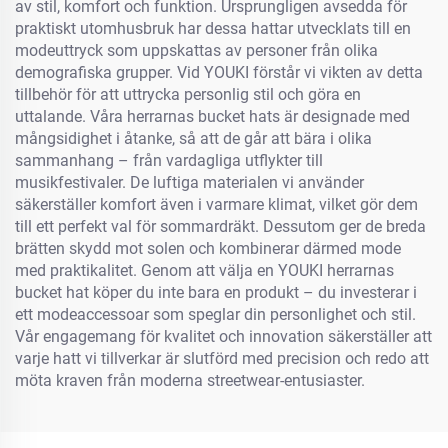
av stil, komfort och funktion. Ursprungligen avsedda för
praktiskt utomhusbruk har dessa hattar utvecklats till en
modeuttryck som uppskattas av personer från olika
demografiska grupper. Vid YOUKI förstår vi vikten av detta
tillbehör för att uttrycka personlig stil och göra en
uttalande. Våra herrarnas bucket hats är designade med
mångsidighet i åtanke, så att de går att bära i olika
sammanhang – från vardagliga utflykter till
musikfestivaler. De luftiga materialen vi använder
säkerställer komfort även i varmare klimat, vilket gör dem
till ett perfekt val för sommardräkt. Dessutom ger de breda
brätten skydd mot solen och kombinerar därmed mode
med praktikalitet. Genom att välja en YOUKI herrarnas
bucket hat köper du inte bara en produkt – du investerar i
ett modeaccessoar som speglar din personlighet och stil.
Vår engagemang för kvalitet och innovation säkerställer att
varje hatt vi tillverkar är slutförd med precision och redo att
möta kraven från moderna streetwear-entusiaster.