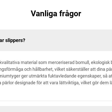
Vanliga frågor
ar slippers?
ögkvalitativa material som merceriserad bomull, ekologis
ingsförmåga och hållbarhet, vilket säkerställer att dina p
iumtyger ger utmärkta fuktavledande egenskaper, så att d
rlor designade för att vara lättviktiga, vilket gör dem l