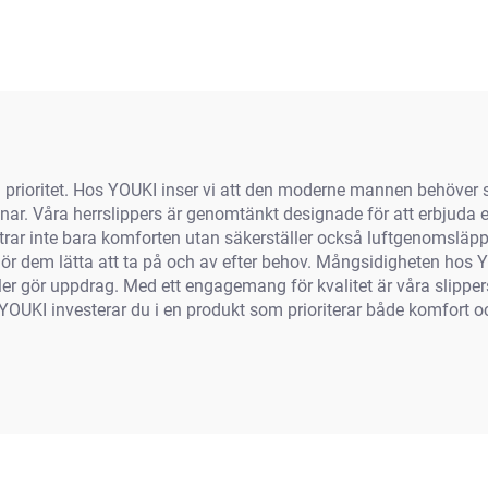
dpaddor, leoparder,
 svart ansikte, får,
ibara, dachshund,
rmönstrade slipor
a en prioritet. Hos YOUKI inser vi att den moderne mannen behöve
jänar. Våra herrslippers är genomtänkt designade för att erbjuda
r inte bara komforten utan säkerställer också luftgenomsläpplig
 gör dem lätta att ta på och av efter behov. Mångsidigheten hos Y
gör uppdrag. Med ett engagemang för kvalitet är våra slippers
YOUKI investerar du i en produkt som prioriterar både komfort och 