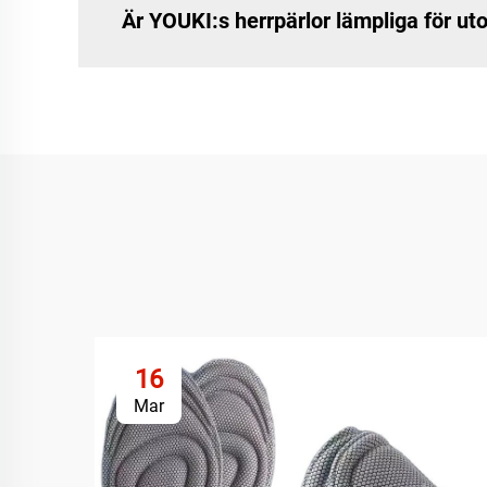
Är YOUKI:s herrpärlor lämpliga för u
16
Mar