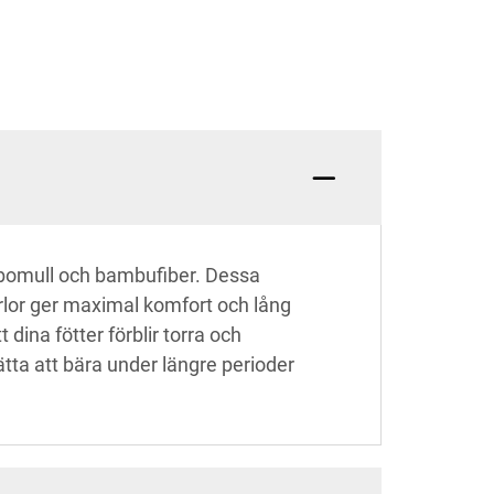
k bomull och bambufiber. Dessa
ärlor ger maximal komfort och lång
ina fötter förblir torra och
ätta att bära under längre perioder