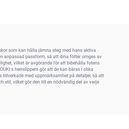
Herr Ny trend Slide
Anpassning PVC
Strandflipflaps Unisex
r skor som kan hålla jämna steg med hans aktiva
 en anpassad passform, så att dina fötter omges av
het, vilket är avgörande för att bibehålla fotens
OUKI:s herrslippers gör att de kan bäras i olika
 tillverkade med uppmärksamhet på detaljer, så att
stil, vilket gör den till en nödvändig del av varje