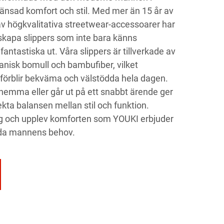
änsad komfort och stil. Med mer än 15 år av
 av högkvalitativa streetwear-accessoarer har
 skapa slippers som inte bara känns
antastiska ut. Våra slippers är tillverkade av
nisk bomull och bambufiber, vilket
er förblir bekväma och välstödda hela dagen.
hemma eller går ut på ett snabbt ärende ger
ekta balansen mellan stil och funktion.
dag och upplev komforten som YOUKI erbjuder
ida mannens behov.