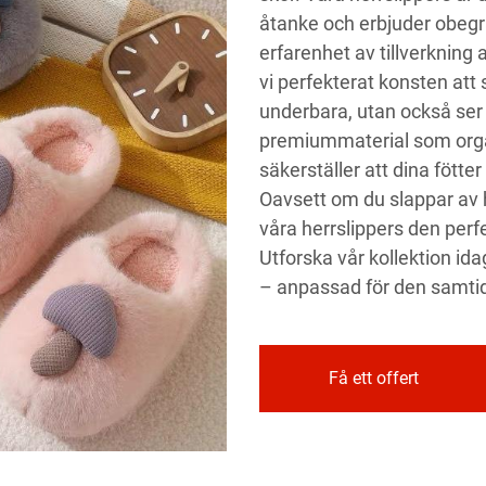
åtanke och erbjuder obegr
erfarenhet av tillverkning
vi perfekterat konsten att
underbara, utan också ser f
premiummaterial som orga
säkerställer att dina fött
Oavsett om du slappar av 
våra herrslippers den perf
Utforska vår kollektion i
– anpassad för den samt
Få ett offert