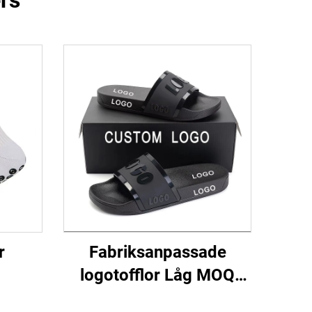
rs
r
Fabriksanpassade
logotofflor Låg MOQ
Gummislider Sandal