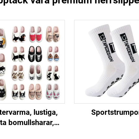
pptäck våra premium herrslippe
tervarma, lustiga,
Sportstrumpo
ta bomullsharar,
hundar, katter,