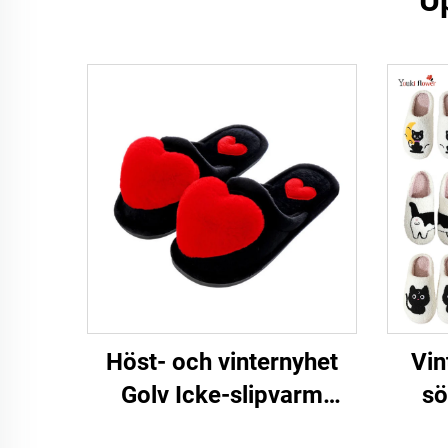
U
Höst- och vinternyhet
Vin
Golv Icke-slipvarm
sö
Damstor kärlekskarta