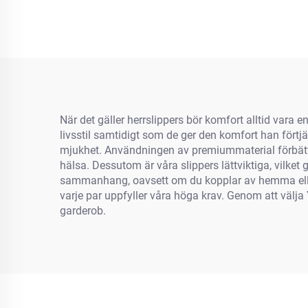
Hjärtformiga hemslipor
sköl
för kvinnor
Demu,
Cap
dju
När det gäller herrslippers bör komfort alltid var
livsstil samtidigt som de ger den komfort han fört
mjukhet. Användningen av premiummaterial förbättra
hälsa. Dessutom är våra slippers lättviktiga, vilket
sammanhang, oavsett om du kopplar av hemma eller 
varje par uppfyller våra höga krav. Genom att välja 
garderob.