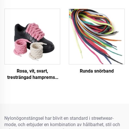
Rosa, vit, svart,
Runda snörband
tresträngad hampremsa
för skor A F/J Sneakers 8
mm Tjockare snörband
Rundtåg
Nylonögonstängsel har blivit en standard i streetwear-
mode, och erbjuder en kombination av hållbarhet, stil och