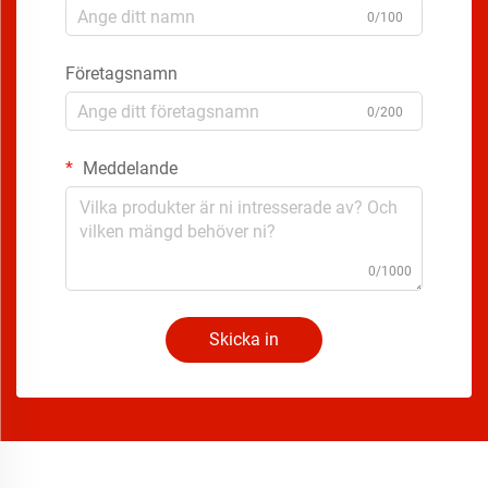
0/100
Företagsnamn
0/200
Meddelande
0/1000
Skicka in