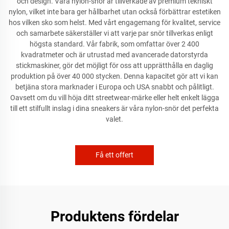
och design. Våra nylon-snör är tillverkade av premium tekniskt
nylon, vilket inte bara ger hållbarhet utan också förbättrar estetiken
hos vilken sko som helst. Med vårt engagemang för kvalitet, service
och samarbete säkerställer vi att varje par snör tillverkas enligt
högsta standard. Vår fabrik, som omfattar över 2 400
kvadratmeter och är utrustad med avancerade datorstyrda
stickmaskiner, gör det möjligt för oss att upprätthålla en daglig
produktion på över 40 000 stycken. Denna kapacitet gör att vi kan
betjäna stora marknader i Europa och USA snabbt och pålitligt.
Oavsett om du vill höja ditt streetwear-märke eller helt enkelt lägga
till ett stilfullt inslag i dina sneakers är våra nylon-snör det perfekta
valet.
Få ett offert
Produktens fördelar