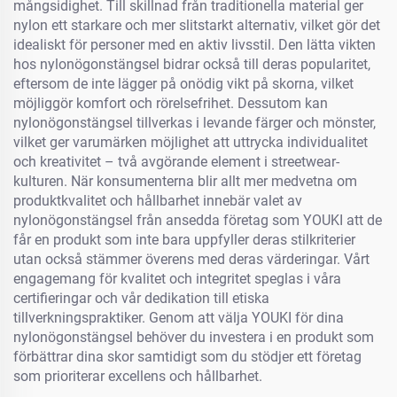
mångsidighet. Till skillnad från traditionella material ger
nylon ett starkare och mer slitstarkt alternativ, vilket gör det
idealiskt för personer med en aktiv livsstil. Den lätta vikten
hos nylonögonstängsel bidrar också till deras popularitet,
eftersom de inte lägger på onödig vikt på skorna, vilket
möjliggör komfort och rörelsefrihet. Dessutom kan
nylonögonstängsel tillverkas i levande färger och mönster,
vilket ger varumärken möjlighet att uttrycka individualitet
och kreativitet – två avgörande element i streetwear-
kulturen. När konsumenterna blir allt mer medvetna om
produktkvalitet och hållbarhet innebär valet av
nylonögonstängsel från ansedda företag som YOUKI att de
får en produkt som inte bara uppfyller deras stilkriterier
utan också stämmer överens med deras värderingar. Vårt
engagemang för kvalitet och integritet speglas i våra
certifieringar och vår dedikation till etiska
tillverkningspraktiker. Genom att välja YOUKI för dina
nylonögonstängsel behöver du investera i en produkt som
förbättrar dina skor samtidigt som du stödjer ett företag
som prioriterar excellens och hållbarhet.