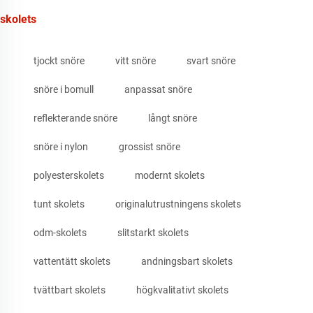
skolets
tjockt snöre
vitt snöre
svart snöre
snöre i bomull
anpassat snöre
reflekterande snöre
långt snöre
snöre i nylon
grossist snöre
polyesterskolets
modernt skolets
tunt skolets
originalutrustningens skolets
odm-skolets
slitstarkt skolets
vattentätt skolets
andningsbart skolets
tvättbart skolets
högkvalitativt skolets