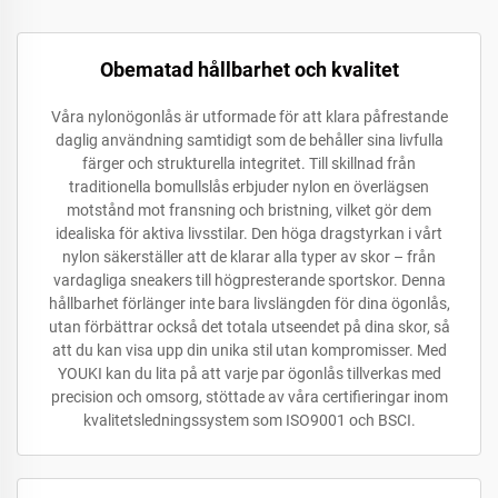
Obematad hållbarhet och kvalitet
Våra nylonögonlås är utformade för att klara påfrestande
daglig användning samtidigt som de behåller sina livfulla
färger och strukturella integritet. Till skillnad från
traditionella bomullslås erbjuder nylon en överlägsen
motstånd mot fransning och bristning, vilket gör dem
idealiska för aktiva livsstilar. Den höga dragstyrkan i vårt
nylon säkerställer att de klarar alla typer av skor – från
vardagliga sneakers till högpresterande sportskor. Denna
hållbarhet förlänger inte bara livslängden för dina ögonlås,
utan förbättrar också det totala utseendet på dina skor, så
att du kan visa upp din unika stil utan kompromisser. Med
YOUKI kan du lita på att varje par ögonlås tillverkas med
precision och omsorg, stöttade av våra certifieringar inom
kvalitetsledningssystem som ISO9001 och BSCI.