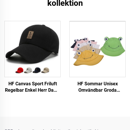
kollektion
HF Canvas Sport Friluft
HF Sommar Unisex
Regelbar Enkel Herr Dams
Omvändbar Groda
Baseballmössa Med
Sidenväska Mössa Söt
Luminiscerande Etikett
BomullsTyg Med Skärm
För Utebruk För Vuxna och
Barn