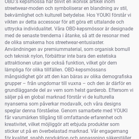
OBD:s kepsmössa har blivit en ikonisk artikel inom
streetwear-moden och symboliserar en blandning av stil,
bekvämlighet och kulturell betydelse. Hos YOUKI förstår vi
vikten av detta accessoar för att göra ett uttalande och
uttrycka individualitet. Våra OBD-kepsmössor är designade
med de senaste trenderna i åtanke, så att de resonar med
de olika smakerna hos streetwear-entusiaster.
Användningen av premiummaterial, som organisk bomull
och teknisk nylon, förbättrar inte bara den estetiska
attraktionen utan ger också funktion, vilket gör dem
lämpliga för olika tillfällen. OBD-kepsmössans
mångsidighet gör att den kan bäras av olika demografiska
grupper – från ungdomar till vuxna – och den är därför en
grundläggande del av vem som helst garderob. Eftersom vi
säljer på en global marknad förstår vi de kulturella
nyanserna som påverkar modavalk, och våra designs
speglar denna förståelse. Genom samarbete med YOUKI
får varumärken tillgång till omfattande erfarenhet och
kreativitet, vilket möjliggör att erbjuda produkter som
sticker ut på en överbelastad marknad. Vår engagemang
för kvalitet, snabb produktion och anpassning säkerställer