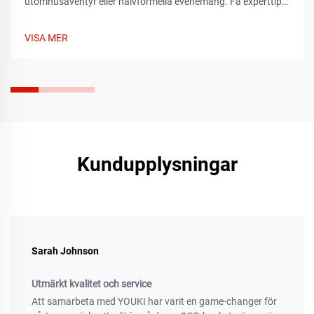
utomhusäventyr eller halvformella evenemang. Få experttips
om passform, material och stil som passar vartenda tillfälle.
Hitta din idealiska mössa idag.
VISA MER
Kundupplysningar
Sarah Johnson
Utmärkt kvalitet och service
Att samarbeta med YOUKI har varit en game-changer för