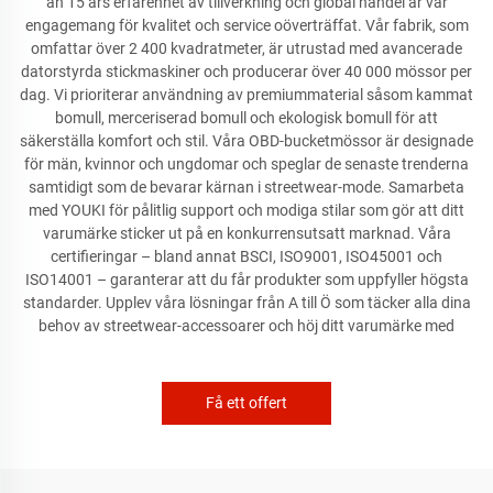
än 15 års erfarenhet av tillverkning och global handel är vår
engagemang för kvalitet och service oöverträffat. Vår fabrik, som
omfattar över 2 400 kvadratmeter, är utrustad med avancerade
datorstyrda stickmaskiner och producerar över 40 000 mössor per
dag. Vi prioriterar användning av premiummaterial såsom kammat
bomull, merceriserad bomull och ekologisk bomull för att
säkerställa komfort och stil. Våra OBD-bucketmössor är designade
för män, kvinnor och ungdomar och speglar de senaste trenderna
samtidigt som de bevarar kärnan i streetwear-mode. Samarbeta
med YOUKI för pålitlig support och modiga stilar som gör att ditt
varumärke sticker ut på en konkurrensutsatt marknad. Våra
certifieringar – bland annat BSCI, ISO9001, ISO45001 och
ISO14001 – garanterar att du får produkter som uppfyller högsta
standarder. Upplev våra lösningar från A till Ö som täcker alla dina
behov av streetwear-accessoarer och höj ditt varumärke med
Få ett offert