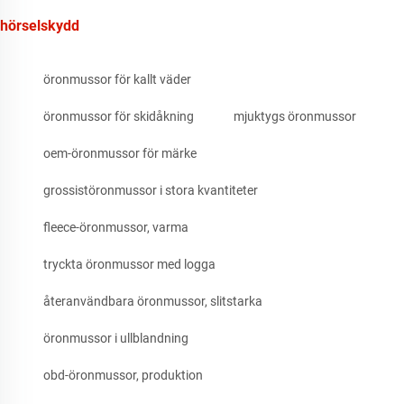
hörselskydd
öronmussor för kallt väder
öronmussor för skidåkning
mjuktygs öronmussor
oem-öronmussor för märke
grossistöronmussor i stora kvantiteter
fleece-öronmussor, varma
tryckta öronmussor med logga
återanvändbara öronmussor, slitstarka
öronmussor i ullblandning
obd-öronmussor, produktion