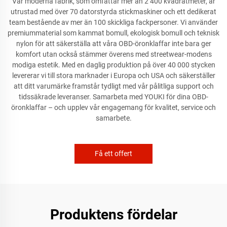
Vår moderna fabrik, som omfattar mer än 2 400 kvadratmeter, är
utrustad med över 70 datorstyrda stickmaskiner och ett dedikerat
team bestående av mer än 100 skickliga fackpersoner. Vi använder
premiummaterial som kammat bomull, ekologisk bomull och teknisk
nylon för att säkerställa att våra OBD-öronklaffar inte bara ger
komfort utan också stämmer överens med streetwear-modens
modiga estetik. Med en daglig produktion på över 40 000 stycken
levererar vi till stora marknader i Europa och USA och säkerställer
att ditt varumärke framstår tydligt med vår pålitliga support och
tidssäkrade leveranser. Samarbeta med YOUKI för dina OBD-
öronklaffar – och upplev vår engagemang för kvalitet, service och
samarbete.
Få ett offert
Produktens fördelar