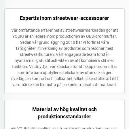
Expertis inom streetwear-accessoarer
Vår omfattande erfarenhet av streetwearmarknaden gör att
YOUKI är en ledare inom produktionen av OBD-öronmuffar.
Sedan vår grundläggning 2010 har vi förfinat våra
färdigheter i tillverkning av produkter som resonar med
streetwearkulturen. Vårt engagerade team förstår
nyanserna i gatustil och vikten av att kombinera stil med
funktion. Vi utnyttjar vår kunskap för att skapa öronmuffar
som inte bara uppfyller estetiska krav utan också ger
överlägsen komfort och hållbarhet, vilket säkerställer att ditt
varumärke kan blomstra på en konkurrensutsatt marknad.
Material av hög kvalitet och
produktionsstandarder
Vid YOUKI står kvalitet i centrum för vår produktionsprocess.