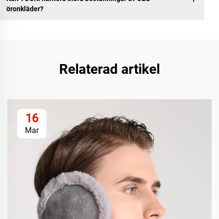
öronkläder?
Relaterad artikel
16
Mar