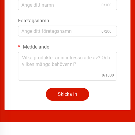
0/100
Företagsnamn
0/200
Meddelande
0/1000
Skicka in