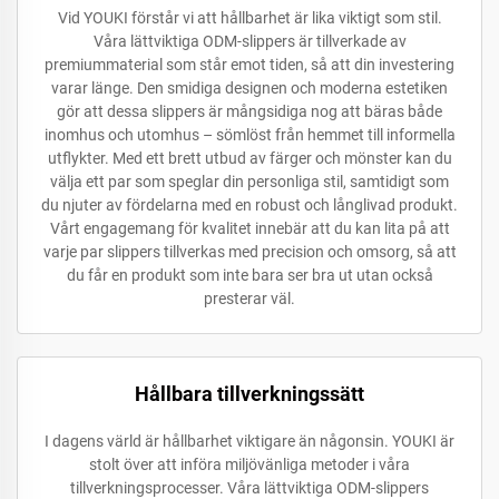
Vid YOUKI förstår vi att hållbarhet är lika viktigt som stil.
Våra lättviktiga ODM-slippers är tillverkade av
premiummaterial som står emot tiden, så att din investering
varar länge. Den smidiga designen och moderna estetiken
gör att dessa slippers är mångsidiga nog att bäras både
inomhus och utomhus – sömlöst från hemmet till informella
utflykter. Med ett brett utbud av färger och mönster kan du
välja ett par som speglar din personliga stil, samtidigt som
du njuter av fördelarna med en robust och långlivad produkt.
Vårt engagemang för kvalitet innebär att du kan lita på att
varje par slippers tillverkas med precision och omsorg, så att
du får en produkt som inte bara ser bra ut utan också
presterar väl.
Hållbara tillverkningssätt
I dagens värld är hållbarhet viktigare än någonsin. YOUKI är
stolt över att införa miljövänliga metoder i våra
tillverkningsprocesser. Våra lättviktiga ODM-slippers