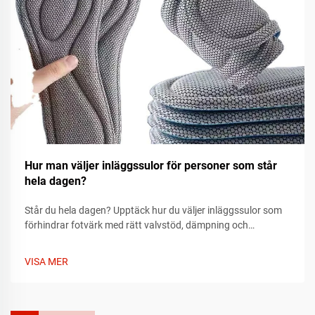
Hur man väljer inläggssulor för personer som står
hela dagen?
Står du hela dagen? Upptäck hur du väljer inläggssulor som
förhindrar fotvärk med rätt valvstöd, dämpning och
passform. Lär dig vad du ska leta efter utifrån fottyp och
skor. Få lindring redan idag.
VISA MER