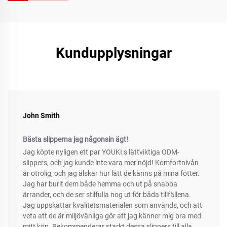
Kundupplysningar
John Smith
Bästa slipperna jag någonsin ägt!
Jag köpte nyligen ett par YOUKI:s lättviktiga ODM-
slippers, och jag kunde inte vara mer nöjd! Komfortnivån
är otrolig, och jag älskar hur lätt de känns på mina fötter.
Jag har burit dem både hemma och ut på snabba
ärrander, och de ser stilfulla nog ut för båda tillfällena.
Jag uppskattar kvalitetsmaterialen som används, och att
veta att de är miljövänliga gör att jag känner mig bra med
mitt köp. Rekommenderar starkt dessa slippers till alla