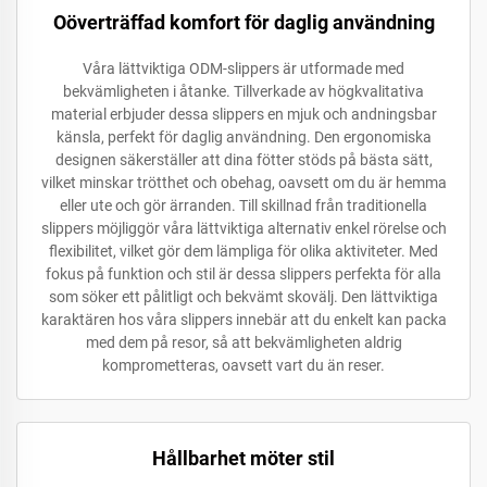
Oöverträffad komfort för daglig användning
Våra lättviktiga ODM-slippers är utformade med
bekvämligheten i åtanke. Tillverkade av högkvalitativa
material erbjuder dessa slippers en mjuk och andningsbar
känsla, perfekt för daglig användning. Den ergonomiska
designen säkerställer att dina fötter stöds på bästa sätt,
vilket minskar trötthet och obehag, oavsett om du är hemma
eller ute och gör ärranden. Till skillnad från traditionella
slippers möjliggör våra lättviktiga alternativ enkel rörelse och
flexibilitet, vilket gör dem lämpliga för olika aktiviteter. Med
fokus på funktion och stil är dessa slippers perfekta för alla
som söker ett pålitligt och bekvämt skovälj. Den lättviktiga
karaktären hos våra slippers innebär att du enkelt kan packa
med dem på resor, så att bekvämligheten aldrig
komprometteras, oavsett vart du än reser.
Hållbarhet möter stil