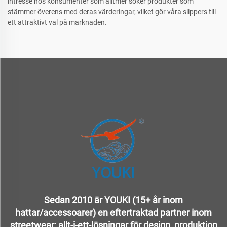
intresse hos konsumenter som alltmer söker produkter som
stämmer överens med deras värderingar, vilket gör våra slippers till
ett attraktivt val på marknaden.
Sedan 2010 är YOUKI (15+ år inom
hattar/accessoarer) en eftertraktad partner inom
streetwear: allt-i-ett-lösningar för design, produktion