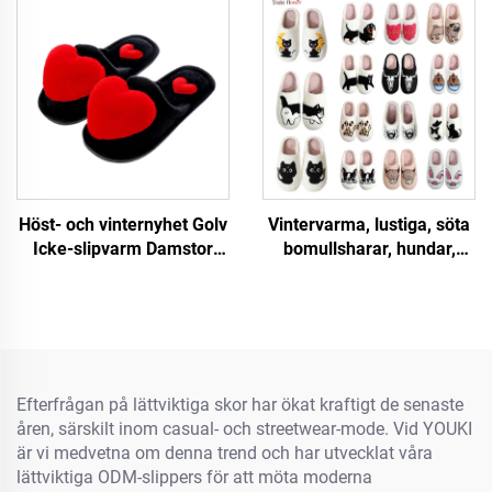
Höst- och vinternyhet Golv
Vintervarma, lustiga, söta
Icke-slipvarm Damstor
bomullsharar, hundar,
kärlekskarta Hjärtformiga
katter, sköldpaddor,
hemslipor för kvinnor
leoparder, Demu, svart
ansikte, får, Capibara,
dachshund, djurmönstrade
slipor
Efterfrågan på lättviktiga skor har ökat kraftigt de senaste
åren, särskilt inom casual- och streetwear-mode. Vid YOUKI
är vi medvetna om denna trend och har utvecklat våra
lättviktiga ODM-slippers för att möta moderna