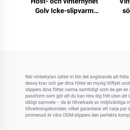
Höst- och vinternyhet
Vin
Golv Icke-slipvarm
sö
Damstor kärlekskarta
Hjärtformiga hemslipor
sköl
för kvinnor
Demu,
Cap
dju
När vinterkylan sätter in blir det avgörande att hit
dessa krav och ger dina fötter en mysig tillflykt u
slippers dina fötter varma samtidigt som de ger e
passform som gör att du kan röra dig fritt utan att
dåligt samvete – de är tillverkade av miljövänliga
tillverkningskonsten, vilket garanterar att varje par
promenad är våra ODM-slippers den perfekta kompanj