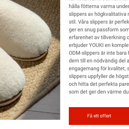
hålla fötterna varma under
slippers av högkvalitativa
stil. Våra slippers är per
ger en snug passform som 
erfarenhet av tillverknin
erbjuder YOUKI en komplett
ODM-slippers är inte bara f
dem till en nödvändig del a
engagemang för kvalitet, se
slippers uppfyller de högs
och hitta det perfekta par
som det ger den värme du 
Få ett offert