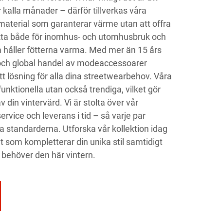
 kalla månader – därför tillverkas våra
 material som garanterar värme utan att offra
fekta både för inomhus- och utomhusbruk och
håller fötterna varma. Med mer än 15 års
g och global handel av modeaccessoarer
 lösning för alla dina streetwearbehov. Våra
unktionella utan också trendiga, vilket gör
v din vintervärd. Vi är stolta över vår
rvice och leverans i tid – så varje par
ta standarderna. Utforska vår kollektion idag
et som kompletterar din unika stil samtidigt
behöver den här vintern.