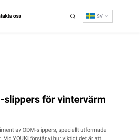
takta oss
SV
lippers för vintervärm
timent av ODM-slippers, speciellt utformade
 Vid YOUKI förstår vi hur viktigt det är att