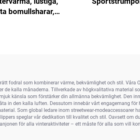
tervarma, lustiga,
Sportstrumpo
ta bomullsharar,
hundar, katter,
dpaddor, leoparder,
 svart ansikte, får,
ibara, dachshund,
rmönstrade slipor
ta rätt fodral som kombinerar värme, bekvämlighet och stil. Våra 
nder de kalla månaderna. Tillverkade av högkvalitativa material 
n mjuk känsla som förstärker din allmänna bekvämlighet. Den in
 låta in den kalla luften. Dessutom innebär vårt engagemang för h
 material. Som global ledare inom streetwear-modeaccessoarer ha
 slippers speglar vår dedikation till kvalitet och stil. Oavsett o
onen för alla vinteraktiviteter – ett måste för alla som vill k