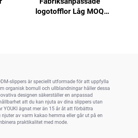
r
Fabriksanpassade
logotofflor Låg MOQ
Gummislider Sandal
Herr Ny trend Slide
Anpassning PVC
Strandflipflaps Unisex
ODM-slippers är speciellt utformade för att uppfylla
som organisk bomull och ullblandningar håller dessa
novativa designen säkerställer en anpassad
ållbarhet att du kan njuta av dina slippers utan
r YOUKI ägnat mer än 15 år åt att förbättra
m du njuter av varm kakao hemma eller går ut på en
ombinera praktikalitet med mode.