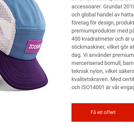
accessoarer. Grundat 2010 
och global handel av hatta
företag för design, produkt
premiumprodukter med påli
400 kvadratmeter och är u
stickmaskiner, vilket gör 
dag. Vi använder premiu
merceriserad bomull, bamb
teknisk nylon, vilket säker
kvalitetskraven. Med certi
och ISO14001 är vår engage
Få ett offert