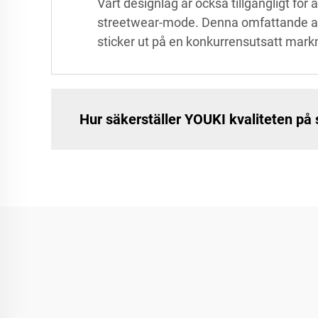
Vårt designlag är också tillgängligt för
streetwear-mode. Denna omfattande anpa
sticker ut på en konkurrensutsatt markna
Hur säkerställer YOUKI kvaliteten p