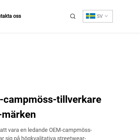
takta oss
SV
campmöss-tillverkare
r-märken
er att vara en ledande OEM-campmöss-
ar sig på högkvalitativa streetwear-