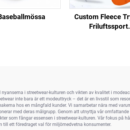
Baseballmössa
Custom Fleece Tr
Friluftssport
Helskärmssky
Skidmask Balaclav
män och kvinn
yanserna i streetwear-kulturen och vikten av kvalitet i modeac
eetwear inte bara är ett modeuttryck – det är en livsstil som reso
kerna hos en mångfald kunder. Vi samarbetar nära med varumärk
esonerar med deras målgrupp. Genom att utnyttja vår omfattande 
kter som fångar essensen i streetwear-kulturen. Vår fokus på h
em till ett föredraget val för miljömedvetna konsumenter.