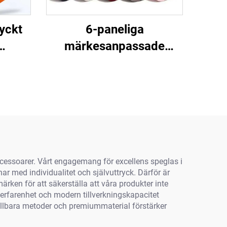
yckt
6-paneliga
märkesanpassade
dd
logomöss med
a för
tryckknapp,
or
snävpassform, trucker-
och sportbasebollsmöss
för män
cessoarer. Vårt engagemang för excellens speglas i
nar med individualitet och självuttryck. Därför är
en för att säkerställa att våra produkter inte
erfarenhet och modern tillverkningskapacitet
ållbara metoder och premiummaterial förstärker