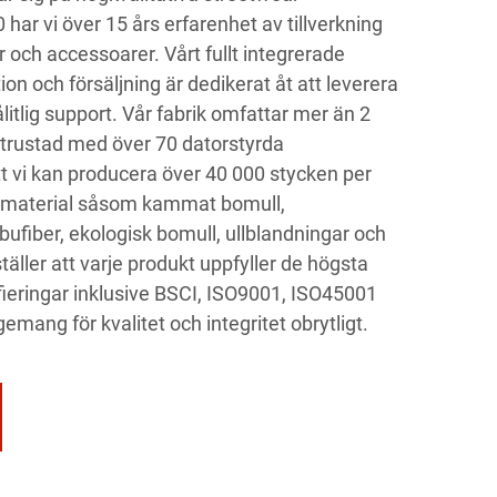
har vi över 15 års erfarenhet av tillverkning
r och accessoarer. Vårt fullt integrerade
ion och försäljning är dedikerat åt att leverera
tlig support. Vår fabrik omfattar mer än 2
trustad med över 70 datorstyrda
att vi kan producera över 40 000 stycken per
mmaterial såsom kammat bomull,
ufiber, ekologisk bomull, ullblandningar och
ställer att varje produkt uppfyller de högsta
fieringar inklusive BSCI, ISO9001, ISO45001
mang för kvalitet och integritet obrytligt.