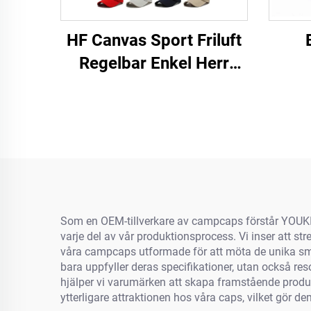
HF Canvas Sport Friluft
Regelbar Enkel Herr
Dams Baseballmössa
Med Luminiscerande
Etikett
Som en OEM-tillverkare av campcaps förstår YOUKI n
varje del av vår produktionsprocess. Vi inser att str
våra campcaps utformade för att möta de unika sma
bara uppfyller deras specifikationer, utan också r
hjälper vi varumärken att skapa framstående produ
ytterligare attraktionen hos våra caps, vilket gör d