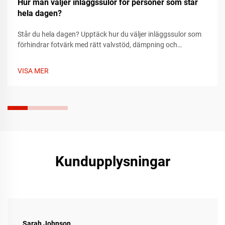
Hur man väljer inläggssulor för personer som står
hela dagen?
Står du hela dagen? Upptäck hur du väljer inläggssulor som
förhindrar fotvärk med rätt valvstöd, dämpning och
passform. Lär dig vad du ska leta efter utifrån fottyp och
skor. Få lindring redan idag.
VISA MER
Kundupplysningar
Sarah Johnson