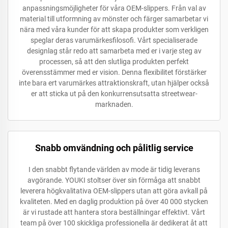
anpassningsmöjligheter för våra OEM-slippers. Från val av
material till utformning av mönster och färger samarbetar vi
nära med våra kunder för att skapa produkter som verkligen
speglar deras varumärkesfilosofi. Vårt specialiserade
designlag står redo att samarbeta med er i varje steg av
processen, så att den slutliga produkten perfekt
överensstämmer med er vision. Denna flexibilitet förstärker
inte bara ert varumärkes attraktionskraft, utan hjälper också
er att sticka ut på den konkurrensutsatta streetwear-
marknaden.
Snabb omvändning och pålitlig service
I den snabbt flytande världen av mode är tidig leverans
avgörande. YOUKI stoltser över sin förmåga att snabbt
leverera högkvalitativa OEM-slippers utan att göra avkall på
kvaliteten. Med en daglig produktion på över 40 000 stycken
är vi rustade att hantera stora beställningar effektivt. Vårt
team på över 100 skickliga professionella är dedikerat åt att