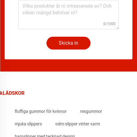
0/1000
Skicka in
kLÄDSKOR
fluffiga gummor för kvinnor
resgummor
mjuka slippers
odm-slipper vinter varm
barnslipper med tecknad design