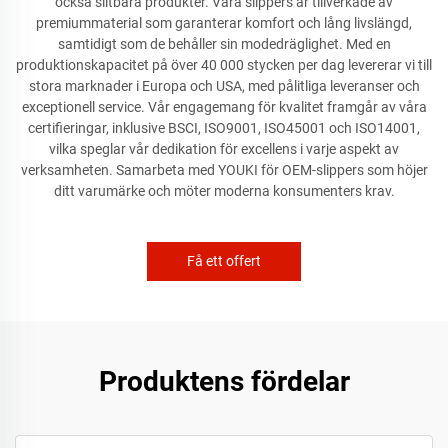
också slitbara produkter. Våra slippers är tillverkade av
premiummaterial som garanterar komfort och lång livslängd,
samtidigt som de behåller sin modedräglighet. Med en
produktionskapacitet på över 40 000 stycken per dag levererar vi till
stora marknader i Europa och USA, med pålitliga leveranser och
exceptionell service. Vår engagemang för kvalitet framgår av våra
certifieringar, inklusive BSCI, ISO9001, ISO45001 och ISO14001,
vilka speglar vår dedikation för excellens i varje aspekt av
verksamheten. Samarbeta med YOUKI för OEM-slippers som höjer
ditt varumärke och möter moderna konsumenters krav.
Få ett offert
Produktens fördelar