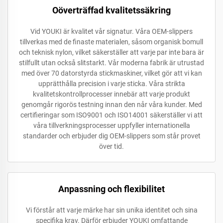
Oöverträffad kvalitetssäkring
Vid YOUKI är kvalitet vår signatur. Våra OEM-slippers
tillverkas med de finaste materialen, såsom organisk bomull
och teknisk nylon, vilket säkerställer att varje par inte bara är
stilfullt utan också slitstarkt. Vår moderna fabrik är utrustad
med över 70 datorstyrda stickmaskiner, vilket gör att vi kan
upprätthålla precision i varje sticka. Våra strikta
kvalitetskontrollprocesser innebär att varje produkt
genomgår rigorös testning innan den når våra kunder. Med
certifieringar som ISO9001 och ISO14001 säkerställer vi att
våra tillverkningsprocesser uppfyller internationella
standarder och erbjuder dig OEM-slippers som står provet
över tid.
Anpassning och flexibilitet
Vi förstår att varje märke har sin unika identitet och sina
specifika krav. Därför erbjuder YOUKI omfattande