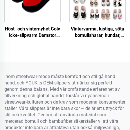
Höst- och vinternyhet Golv
Vintervarma, lustiga, söta
Icke-slipvarm Damstor
bomullsharar, hundar,
kärlekskarta Hjärtformiga
katter, sköldpaddor,
hemslipor för kvinnor
leoparder, Demu, svart
ansikte, får, Capibara,
dachshund, djurmönstrade
slipor
Inom streetwear-mode måste komfort och stil gå hand i
hand, och YOUKI:s OEM-slippers utmärker sig perfekt
genom denna balans. Med vår omfattande erfarenhet av
tillverkning och global handel förstår vi nyanserna i
streetwear-kulturen och de krav som moderna konsumenter
ställer. Våra slippers är inte bara skor – de är ett uttryck för
stil och kvalitet. Genom att använda material som
mercerad bomull och bambufiber säkerställer vi att våra
produkter inte bara är attraktiva utan också miljövänliga,