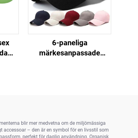
sex
6-paneliga
da
märkesanpassade
 Söt
logomöss med
Skärm
tryckknapp,
Vuxna
snävpassform, trucker-
och sportbasebollsmöss
för män
sumenterna blir mer medvetna om de miljömässiga
gt accessoar – den är en symbol för en livsstil som
m passform, perfekt för daglig användning. Organisk