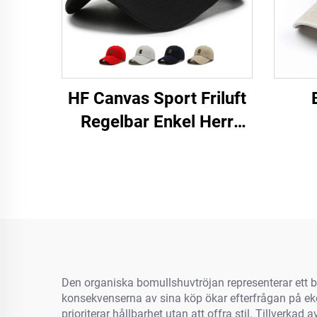
HF Canvas Sport Friluft
Regelbar Enkel Herr
Dams Baseballmössa
Med Luminiscerande
Etikett
Den organiska bomullshuvtröjan representerar ett
konsekvenserna av sina köp ökar efterfrågan på ekol
prioriterar hållbarhet utan att offra stil. Tillver