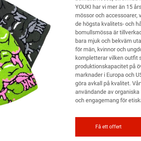
YOUKI har vi mer än 15 års
mössor och accessoarer, vi
de högsta kvalitets- och h
bomullsmössa är tillverkad
bara mjuk och bekväm utan
för män, kvinnor och ungdo
kompletterar vilken outfit
produktionskapacitet på öve
marknader i Europa och USA
göra avkall på kvalitet. V
användande av organiska m
och engagemang för etiska
Få ett offert