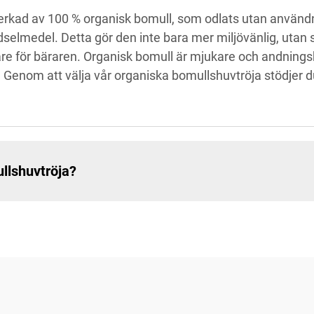
verkad av 100 % organisk bomull, som odlats utan använd
lmedel. Detta gör den inte bara mer miljövänlig, utan säk
rare för bäraren. Organisk bomull är mjukare och andning
t. Genom att välja vår organiska bomullshuvtröja stödjer 
llshuvtröja?