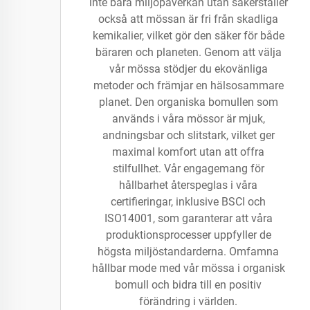
inte bara miljöpåverkan utan säkerställer
också att mössan är fri från skadliga
kemikalier, vilket gör den säker för både
bäraren och planeten. Genom att välja
vår mössa stödjer du ekovänliga
metoder och främjar en hälsosammare
planet. Den organiska bomullen som
används i våra mössor är mjuk,
andningsbar och slitstark, vilket ger
maximal komfort utan att offra
stilfullhet. Vår engagemang för
hållbarhet återspeglas i våra
certifieringar, inklusive BSCI och
ISO14001, som garanterar att våra
produktionsprocesser uppfyller de
högsta miljöstandarderna. Omfamna
hållbar mode med vår mössa i organisk
bomull och bidra till en positiv
förändring i världen.