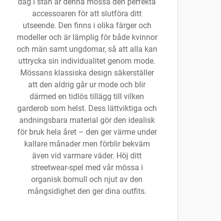
dag i stan är denna mössa den perfekta
accessoaren för att slutföra ditt
utseende. Den finns i olika färger och
modeller och är lämplig för både kvinnor
och män samt ungdomar, så att alla kan
uttrycka sin individualitet genom mode.
Mössans klassiska design säkerställer
att den aldrig går ur mode och blir
därmed en tidlös tillägg till vilken
garderob som helst. Dess lättviktiga och
andningsbara material gör den idealisk
för bruk hela året – den ger värme under
kallare månader men förblir bekväm
även vid varmare väder. Höj ditt
streetwear-spel med vår mössa i
organisk bomull och njut av den
mångsidighet den ger dina outfits.