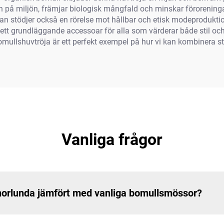
på miljön, främjar biologisk mångfald och minskar föroreninga
 utan stödjer också en rörelse mot hållbar och etisk modeprodukti
l ett grundläggande accessoar för alla som värderar både stil och
llshuvtröja är ett perfekt exempel på hur vi kan kombinera sti
Vanliga frågor
norlunda jämfört med vanliga bomullsmössor?