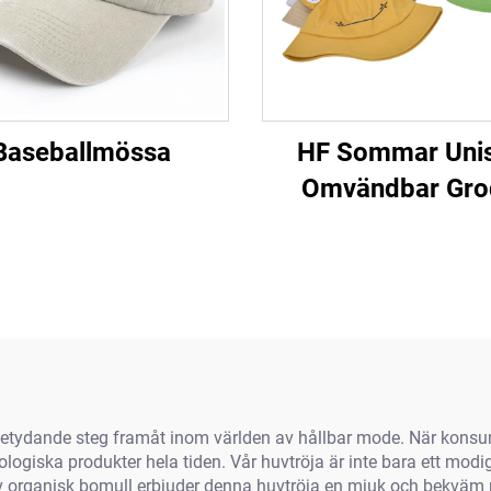
Baseballmössa
HF Sommar Uni
Omvändbar Gro
Sidenväska Mössa
BomullsTyg Med 
För Utebruk För 
och Barn
 betydande steg framåt inom världen av hållbar mode. När kon
ogiska produkter hela tiden. Vår huvtröja är inte bara ett modi
kad av organisk bomull erbjuder denna huvtröja en mjuk och bekvä