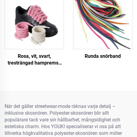
Rosa, vit, svart,
Runda snörband
tresträngad hampremsa
för skor A F/J Sneakers 8
mm Tjockare snörband
Rundtåg
När det gäller streetwear-mode räknas varje detalj –
inklusive skosnören. Polyester-skosnören blir allt
populärare tack vare sin hållbarhet, mångsidighet och
estetiska charm. Hos YOUKI specialiserar vi oss på att
tillverka högkvalitativa polyester-skosnören som möter