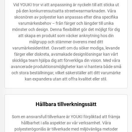
Vid YOUKI tror vi att anpassning är nyckeln till att sticka ut
på den konkurrensutsatta streetwearmarknaden. Våra
skosnören av polyester kan anpassas efter dina specifika
varumärkesbehov – från färger och längder till unika
mönster och design. Denna flexibilitet gör det möjligt för dig
att skapa en produkt som väcker anknytning hos din
målgrupp och stämmer överens med ditt
varumärkesidentitet. Oavsett om du söker modiga, levande
färger eller diskreta, avsmakade designlösningar kan vårt
skickliga team hjälpa dig att förverkliga din vision. Med våra
avancerade produktionsmöjligheter kan vi hantera både små
och stora beställningar, vilket säkerställer att ditt varumärke
kan expandera utan att offra kvalitet eller stil.
Hållbara tillverkningssätt
Som en ansvarsfull tillverkare är YOUKI förpliktad att främja
hållbarhet i alla aspekter av vår verksamhet. Våra
polyesterögonlås är tillverkade med miljövänliga metoder