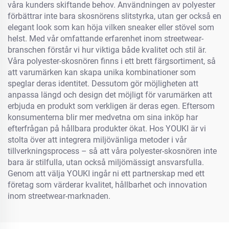
våra kunders skiftande behov. Användningen av polyester
förbättrar inte bara skosnörens slitstyrka, utan ger också en
elegant look som kan höja vilken sneaker eller stövel som
helst. Med vår omfattande erfarenhet inom streetwear-
branschen förstår vi hur viktiga både kvalitet och stil är.
Våra polyester-skosnören finns i ett brett färgsortiment, så
att varumärken kan skapa unika kombinationer som
speglar deras identitet. Dessutom gör möjligheten att
anpassa längd och design det möjligt för varumärken att
erbjuda en produkt som verkligen är deras egen. Eftersom
konsumenterna blir mer medvetna om sina inköp har
efterfrågan på hållbara produkter ökat. Hos YOUKI är vi
stolta över att integrera miljövänliga metoder i vår
tillverkningsprocess – så att våra polyester-skosnören inte
bara är stilfulla, utan också miljömässigt ansvarsfulla.
Genom att välja YOUKI ingår ni ett partnerskap med ett
företag som värderar kvalitet, hållbarhet och innovation
inom streetwear-marknaden.