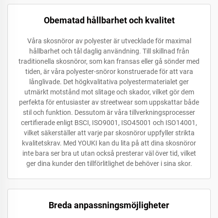
Obematad hållbarhet och kvalitet
Våra skosnöror av polyester är utvecklade för maximal
hållbarhet och tål daglig användning. Till skillnad från
traditionella skosnöror, som kan fransas eller gå sönder med
tiden, är våra polyester-snöror konstruerade för att vara
långlivade. Det högkvalitativa polyestermaterialet ger
utmärkt motstånd mot slitage och skador, vilket gör dem
perfekta för entusiaster av streetwear som uppskattar både
stil och funktion. Dessutom är våra tillverkningsprocesser
certifierade enligt BSCI, ISO9001, ISO45001 och ISO14001,
vilket säkerställer att varje par skosnöror uppfyller strikta
kvalitetskrav. Med YOUKI kan du lita på att dina skosnöror
inte bara ser bra ut utan också presterar väl över tid, vilket
ger dina kunder den tillförlitlighet de behöver i sina skor.
Breda anpassningsmöjligheter