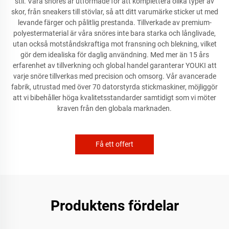
stil. Våra snöres är utformade för att komplettera olika typer av
skor, från sneakers till stövlar, så att ditt varumärke sticker ut med
levande färger och pålitlig prestanda. Tillverkade av premium-
polyestermaterial är våra snöres inte bara starka och långlivade,
utan också motståndskraftiga mot fransning och blekning, vilket
gör dem idealiska för daglig användning. Med mer än 15 års
erfarenhet av tillverkning och global handel garanterar YOUKI att
varje snöre tillverkas med precision och omsorg. Vår avancerade
fabrik, utrustad med över 70 datorstyrda stickmaskiner, möjliggör
att vi bibehåller höga kvalitetsstandarder samtidigt som vi möter
kraven från den globala marknaden.
Få ett offert
Produktens fördelar