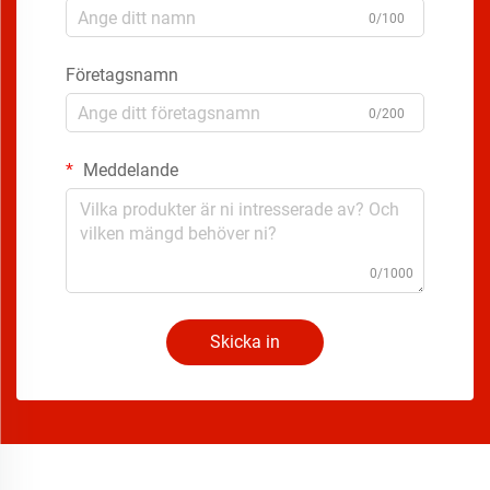
0/100
Företagsnamn
0/200
Meddelande
0/1000
Skicka in