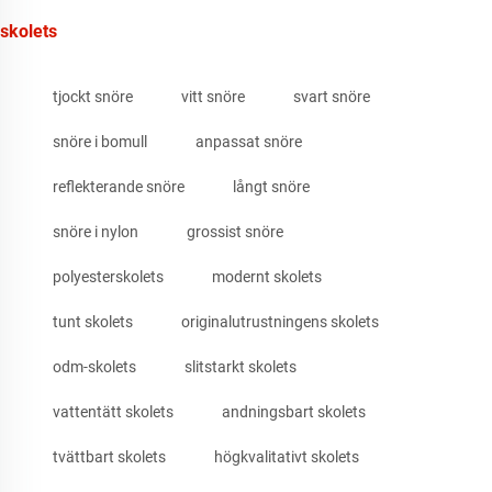
skolets
tjockt snöre
vitt snöre
svart snöre
snöre i bomull
anpassat snöre
reflekterande snöre
långt snöre
snöre i nylon
grossist snöre
polyesterskolets
modernt skolets
tunt skolets
originalutrustningens skolets
odm-skolets
slitstarkt skolets
vattentätt skolets
andningsbart skolets
tvättbart skolets
högkvalitativt skolets