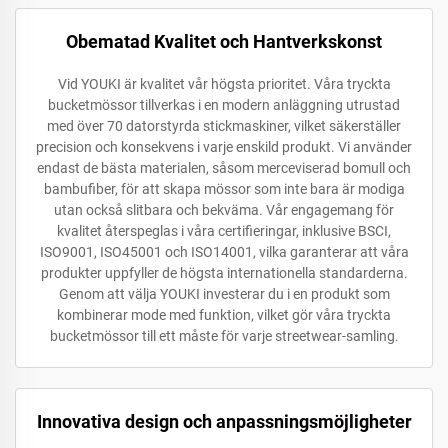
Obematad Kvalitet och Hantverkskonst
Vid YOUKI är kvalitet vår högsta prioritet. Våra tryckta
bucketmössor tillverkas i en modern anläggning utrustad
med över 70 datorstyrda stickmaskiner, vilket säkerställer
precision och konsekvens i varje enskild produkt. Vi använder
endast de bästa materialen, såsom merceviserad bomull och
bambufiber, för att skapa mössor som inte bara är modiga
utan också slitbara och bekväma. Vår engagemang för
kvalitet återspeglas i våra certifieringar, inklusive BSCI,
ISO9001, ISO45001 och ISO14001, vilka garanterar att våra
produkter uppfyller de högsta internationella standarderna.
Genom att välja YOUKI investerar du i en produkt som
kombinerar mode med funktion, vilket gör våra tryckta
bucketmössor till ett måste för varje streetwear-samling.
Innovativa design och anpassningsmöjligheter