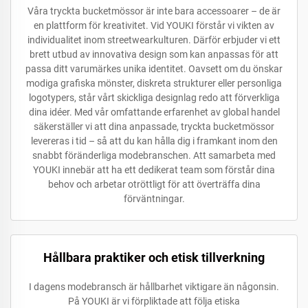
Våra tryckta bucketmössor är inte bara accessoarer – de är
en plattform för kreativitet. Vid YOUKI förstår vi vikten av
individualitet inom streetwearkulturen. Därför erbjuder vi ett
brett utbud av innovativa design som kan anpassas för att
passa ditt varumärkes unika identitet. Oavsett om du önskar
modiga grafiska mönster, diskreta strukturer eller personliga
logotypers, står vårt skickliga designlag redo att förverkliga
dina idéer. Med vår omfattande erfarenhet av global handel
säkerställer vi att dina anpassade, tryckta bucketmössor
levereras i tid – så att du kan hålla dig i framkant inom den
snabbt föränderliga modebranschen. Att samarbeta med
YOUKI innebär att ha ett dedikerat team som förstår dina
behov och arbetar otröttligt för att överträffa dina
förväntningar.
Hållbara praktiker och etisk tillverkning
I dagens modebransch är hållbarhet viktigare än någonsin.
På YOUKI är vi förpliktade att följa etiska