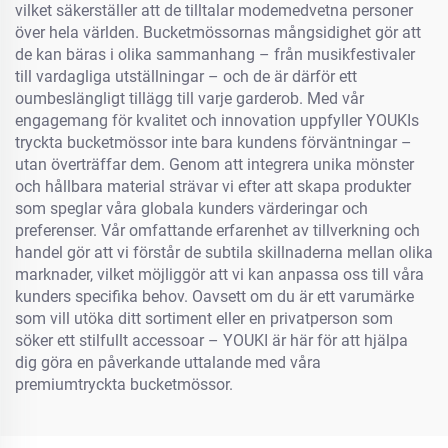
vilket säkerställer att de tilltalar modemedvetna personer
över hela världen. Bucketmössornas mångsidighet gör att
de kan bäras i olika sammanhang – från musikfestivaler
till vardagliga utställningar – och de är därför ett
oumbeslängligt tillägg till varje garderob. Med vår
engagemang för kvalitet och innovation uppfyller YOUKIs
tryckta bucketmössor inte bara kundens förväntningar –
utan överträffar dem. Genom att integrera unika mönster
och hållbara material strävar vi efter att skapa produkter
som speglar våra globala kunders värderingar och
preferenser. Vår omfattande erfarenhet av tillverkning och
handel gör att vi förstår de subtila skillnaderna mellan olika
marknader, vilket möjliggör att vi kan anpassa oss till våra
kunders specifika behov. Oavsett om du är ett varumärke
som vill utöka ditt sortiment eller en privatperson som
söker ett stilfullt accessoar – YOUKI är här för att hjälpa
dig göra en påverkande uttalande med våra
premiumtryckta bucketmössor.