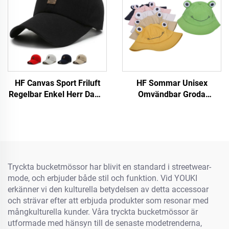
HF Canvas Sport Friluft
HF Sommar Unisex
Regelbar Enkel Herr Dams
Omvändbar Groda
Baseballmössa Med
Sidenväska Mössa Söt
Luminiscerande Etikett
BomullsTyg Med Skärm
För Utebruk För Vuxna och
Barn
Tryckta bucketmössor har blivit en standard i streetwear-
mode, och erbjuder både stil och funktion. Vid YOUKI
erkänner vi den kulturella betydelsen av detta accessoar
och strävar efter att erbjuda produkter som resonar med
mångkulturella kunder. Våra tryckta bucketmössor är
utformade med hänsyn till de senaste modetrenderna,