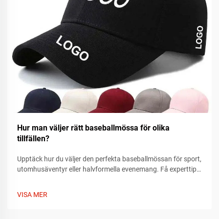
Hur man väljer rätt baseballmössa för olika
tillfällen?
Upptäck hur du väljer den perfekta baseballmössan för sport,
utomhusäventyr eller halvformella evenemang. Få experttips
om passform, material och stil som passar vartenda tillfälle.
Hitta din idealiska mössa idag.
VISA MER