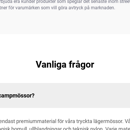
erbjuda era kunder produkter som speglar det senaste inom stree
partner för varumärken som vill göra avtryck på marknaden.
Vanliga frågor
a campmössor?
a endast premiummaterial för våra tryckta lägermössor. V
sk bomull, ullblandningar och teknisk nylon. Varje materi