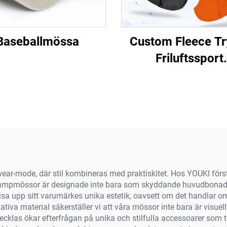
Baseballmössa
Custom Fleece Tr
Friluftssport
Helskärmssky
Skidmask Balaclav
män och kvinn
wear-mode, där stil kombineras med praktiskitet. Hos YOUKI först
ta campmössor är designade inte bara som skyddande huvudbonad 
sa upp sitt varumärkes unika estetik, oavsett om det handlar o
iva material säkerställer vi att våra mössor inte bara är visuell
utvecklas ökar efterfrågan på unika och stilfulla accessoarer 