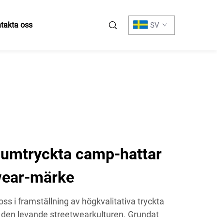
takta oss
SV
umtryckta camp-hattar
twear-märke
oss i framställning av högkvalitativa tryckta
en levande streetwearkulturen. Grundat