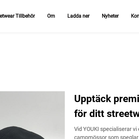
etwear Tillbehör
Om
Ladda ner
Nyheter
Kon
Upptäck premi
för ditt stree
Vid YOUKI specialiserar vi 
campmössor som speglar d