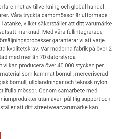
erfarenhet av tillverkning och global handel
er. Våra tryckta campmössor är utformade
 åtanke, vilket säkerställer att ditt varumärke
nsutsatt marknad. Med våra fullintegrerade
örsäljningsprocesser garanterar vi att varje
kta kvalitetskrav. Vår moderna fabrik på över 2
stad med mer än 70 datorstyrda
att vi kan producera över 40 000 stycken per
material som kammat bomull, merceriserad
isk bomull, ullblandningar och teknisk nylon
h stilfulla mössor. Genom samarbete med
emiumprodukter utan även pålitlig support och
erställer att ditt streetwearvarumärke kan