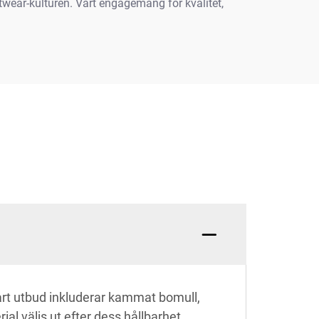
twear-kulturen. Vårt engagemang för kvalitet,
årt utbud inkluderar kammat bomull,
al väljs ut efter dess hållbarhet,