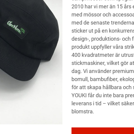
2010 har vi mer än 15 års 
med mössor och accessoar
med de senaste trenderna i
sticker ut på en konkurre
design-, produktions- och f
produkt uppfyller våra stri
400 kvadratmeter är utru
stickmaskiner, vilket gör 
dag. Vi använder premium
bomull, bambufiber, ekolog
för att skapa hållbara oc
YOUKI får du inte bara pr
leverans i tid – vilket säk
blomstra.