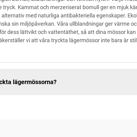
 tryck. Kammat och merzeriserat bomull ger en mjuk käns
alternativ med naturliga antibakteriella egenskaper. Ekol
ka sin miljöpåverkan. Våra ullblandningar ger värme och 
för dess lättvikt och vattentäthet, så att dina mössor kan
rställer vi att våra tryckta lägermössor inte bara är stil
yckta lägermössorna?