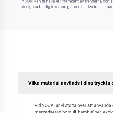
YOUKI kan ni hålla er i framkant av trenderna och 
design och tidig leverans gör oss till den ideella 
Vilka material används i dina tryckt
Vid YOUKI är vi stolta över att använd
merzeriserad bomull, bambufiber, ekologi