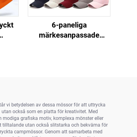
yckt
6-paneliga
märkesanpassade
dd
logomöss med
a för
tryckknapp,
or
snävpassform, trucker-
och sportbasebollsmöss
för män
år vi betydelsen av dessa mössor för att uttrycka
utan också som en platta för kreativitet. Med
m modiga grafiska motiv, komplexa mönster eller
t tilltalande utan också slitstarka och bekväma för
som tryckta campmössor. Genom att samarbeta med