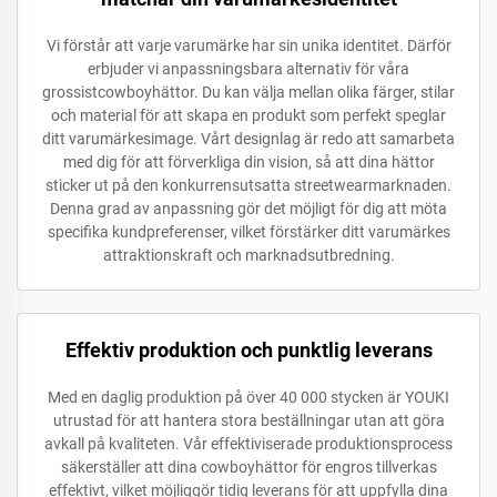
Vi förstår att varje varumärke har sin unika identitet. Därför
erbjuder vi anpassningsbara alternativ för våra
grossistcowboyhättor. Du kan välja mellan olika färger, stilar
och material för att skapa en produkt som perfekt speglar
ditt varumärkesimage. Vårt designlag är redo att samarbeta
med dig för att förverkliga din vision, så att dina hättor
sticker ut på den konkurrensutsatta streetwearmarknaden.
Denna grad av anpassning gör det möjligt för dig att möta
specifika kundpreferenser, vilket förstärker ditt varumärkes
attraktionskraft och marknadsutbredning.
Effektiv produktion och punktlig leverans
Med en daglig produktion på över 40 000 stycken är YOUKI
utrustad för att hantera stora beställningar utan att göra
avkall på kvaliteten. Vår effektiviserade produktionsprocess
säkerställer att dina cowboyhättor för engros tillverkas
effektivt, vilket möjliggör tidig leverans för att uppfylla dina