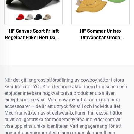
HF Canvas Sport Friluft
HF Sommar Unisex
Regelbar Enkel Herr Dams
Omvändbar Groda
Baseballmössa Med
Sidenväska Mössa Söt
Luminiscerande Etikett
BomullsTyg Med Skärm
För Utebruk För Vuxna och
Barn
När det gäller grossistförsäljning av cowboyhättor i stora
kvantiteter är YOUKI en ledande aktör inom branschen och
erbjuder inte bara högkvalitativa produkter utan även
exceptionell service. Våra cowboyhättor är mer än bara
accessoarer – de är ett uttryck för stil och individualitet.
Med framväxten av streetwear-kulturen har dessa hättor
blivit obligatoriska för modemedvetna individer som vill
visa upp sina unika identiteter. Vårt engagemang för att
använda premiummaterial som organisk bomull och