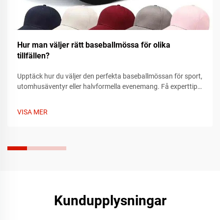
Hur man väljer rätt baseballmössa för olika
tillfällen?
Upptäck hur du väljer den perfekta baseballmössan för sport,
utomhusäventyr eller halvformella evenemang. Få experttips
om passform, material och stil som passar vartenda tillfälle.
Hitta din idealiska mössa idag.
VISA MER
Kundupplysningar