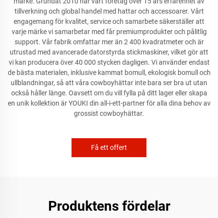
märke. Grundat 2010 har vårt företag över 15 års erfarenhet av
tillverkning och global handel med hattar och accessoarer. Vårt
engagemang för kvalitet, service och samarbete säkerställer att
varje märke vi samarbetar med får premiumprodukter och pålitlig
support. Vår fabrik omfattar mer än 2 400 kvadratmeter och är
utrustad med avancerade datorstyrda stickmaskiner, vilket gör att
vi kan producera över 40 000 stycken dagligen. Vi använder endast
de bästa materialen, inklusive kammat bomull, ekologisk bomull och
ullblandningar, så att våra cowboyhättar inte bara ser bra ut utan
också håller länge. Oavsett om du vill fylla på ditt lager eller skapa
en unik kollektion är YOUKI din all-i-ett-partner för alla dina behov av
grossist cowboyhättar.
Få ett offert
Produktens fördelar