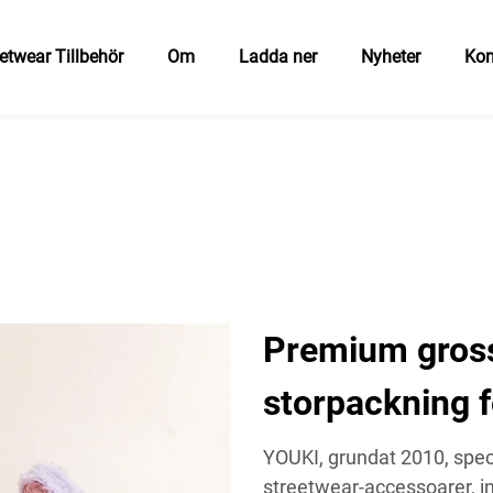
etwear Tillbehör
Om
Ladda ner
Nyheter
Kon
Premium gross
storpackning 
YOUKI, grundat 2010, specia
streetwear-accessoarer, in