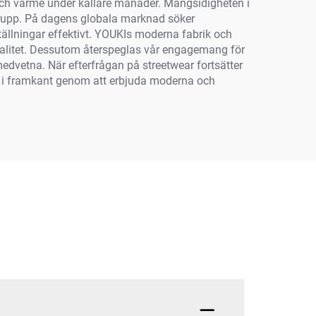
 och värme under kallare månader. Mångsidigheten i
dgrupp. På dagens globala marknad söker
tällningar effektivt. YOUKIs moderna fabrik och
kvalitet. Dessutom återspeglas vår engagemang för
edvetna. När efterfrågan på streetwear fortsätter
lir i framkant genom att erbjuda moderna och