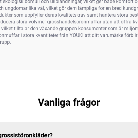
at ekologisk bomull och ullblandningar, vilket ger både komfort
och ungdomar lika väl, vilket gör dem lämpliga för en bred kun
dukter som uppfyller deras kvalitetskrav samt hantera stora bes
 producera stora volymer grosshandelsöronmuffar utan att offra 
 vilket tilltalar den växande gruppen konsumenter som är miljöm
ronmuffar i stora kvantiteter från YOUKI att ditt varumärke förb
rupp.
Vanliga frågor
 grossistöronkläder?