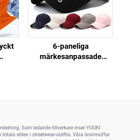
yckt
6-paneliga
märkesanpassade
dd
logomöss med
a för
tryckknapp,
or
snävpassform, trucker-
och sportbasebollsmöss
för män
nledning. Som ledande tillverkare inser YOUKI
 totala stilen i streetwear-outfits. Våra öronmuffar