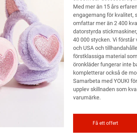
Med mer än 15 års erfaren
engagemang för kvalitet, s
omfattar mer än 2 400 kva
datorstyrda stickmaskiner,
40 000 stycken. Vi förstår
och USA och tillhandahåll
förstklassiga material som
öronkläder fungerar inte 
kompletterar också de mod
Samarbeta med YOUKI för d
upplev skillnaden som kvali
varumärke.
Få ett offert