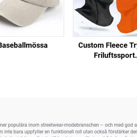
Baseballmössa
Custom Fleece Tr
Friluftssport
Helskärmssky
Skidmask Balaclav
män och kvinn
lltmer populära inom streetwear-modebranschen – och med god a
 inte bara uppfyller en funktionell roll utan också förstärker den