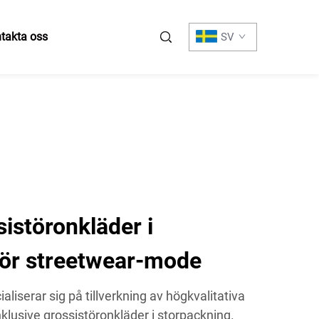
takta oss
SV
istöronkläder i
för streetwear-mode
liserar sig på tillverkning av högkvalitativa
klusive grossistöronkläder i storpackning.