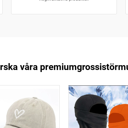
orska våra premiumgrossistörmu