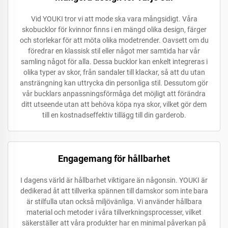
Vid YOUKI tror vi att mode ska vara mångsidigt. Våra
skobucklor för kvinnor finns i en mängd olika design, färger
och storlekar för att möta olika modetrender. Oavsett om du
föredrar en klassisk stil eller något mer samtida har vår
samling något för alla. Dessa bucklor kan enkelt integreras i
olika typer av skor, från sandaler till klackar, så att du utan
ansträngning kan uttrycka din personliga stil. Dessutom gör
vår bucklars anpassningsförmåga det möjligt att förändra
ditt utseende utan att behöva köpa nya skor, vilket gör dem
till en kostnadseffektiv tillägg till din garderob.
Engagemang för hållbarhet
I dagens värld är hållbarhet viktigare än någonsin. YOUKI är
dedikerad åt att tillverka spännen till damskor som inte bara
är stilfulla utan också miljövänliga. Vi använder hållbara
material och metoder i våra tillverkningsprocesser, vilket
säkerställer att våra produkter har en minimal påverkan på