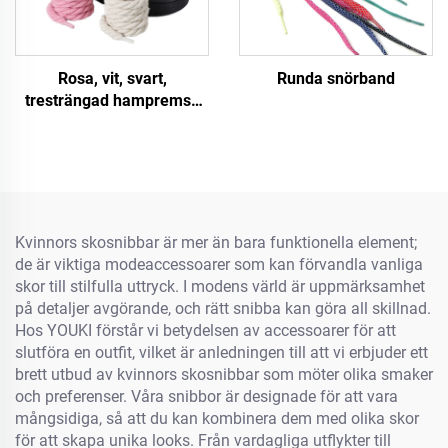
Rosa, vit, svart,
Runda snörband
tresträngad hampremsa
för skor A F/J Sneakers 8
mm Tjockare snörband
Rundtåg
Kvinnors skosnibbar är mer än bara funktionella element;
de är viktiga modeaccessoarer som kan förvandla vanliga
skor till stilfulla uttryck. I modens värld är uppmärksamhet
på detaljer avgörande, och rätt snibba kan göra all skillnad.
Hos YOUKI förstår vi betydelsen av accessoarer för att
slutföra en outfit, vilket är anledningen till att vi erbjuder ett
brett utbud av kvinnors skosnibbar som möter olika smaker
och preferenser. Våra snibbor är designade för att vara
mångsidiga, så att du kan kombinera dem med olika skor
för att skapa unika looks. Från vardagliga utflykter till