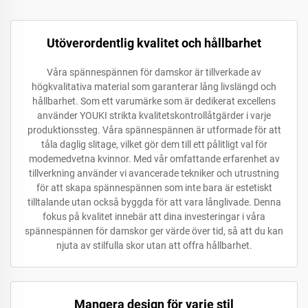
Utöverordentlig kvalitet och hållbarhet
Våra spännespännen för damskor är tillverkade av
högkvalitativa material som garanterar lång livslängd och
hållbarhet. Som ett varumärke som är dedikerat excellens
använder YOUKI strikta kvalitetskontrollåtgärder i varje
produktionssteg. Våra spännespännen är utformade för att
tåla daglig slitage, vilket gör dem till ett pålitligt val för
modemedvetna kvinnor. Med vår omfattande erfarenhet av
tillverkning använder vi avancerade tekniker och utrustning
för att skapa spännespännen som inte bara är estetiskt
tilltalande utan också byggda för att vara långlivade. Denna
fokus på kvalitet innebär att dina investeringar i våra
spännespännen för damskor ger värde över tid, så att du kan
njuta av stilfulla skor utan att offra hållbarhet.
Mangera design för varje stil