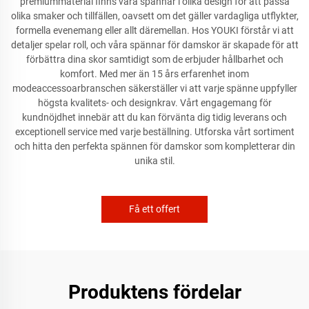
premiummaterial finns våra spännar i olika design för att passa
olika smaker och tillfällen, oavsett om det gäller vardagliga utflykter,
formella evenemang eller allt däremellan. Hos YOUKI förstår vi att
detaljer spelar roll, och våra spännar för damskor är skapade för att
förbättra dina skor samtidigt som de erbjuder hållbarhet och
komfort. Med mer än 15 års erfarenhet inom
modeaccessoarbranschen säkerställer vi att varje spänne uppfyller
högsta kvalitets- och designkrav. Vårt engagemang för
kundnöjdhet innebär att du kan förvänta dig tidig leverans och
exceptionell service med varje beställning. Utforska vårt sortiment
och hitta den perfekta spännen för damskor som kompletterar din
unika stil.
Få ett offert
Produktens fördelar