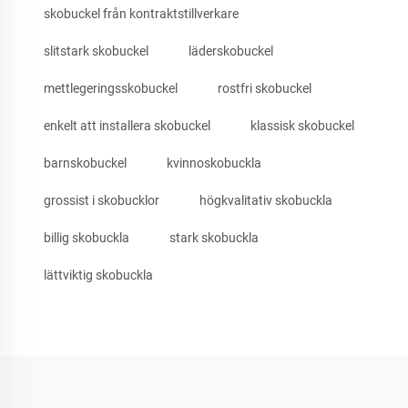
skobuckel från kontraktstillverkare
slitstark skobuckel
läderskobuckel
mettlegeringsskobuckel
rostfri skobuckel
enkelt att installera skobuckel
klassisk skobuckel
barnskobuckel
kvinnoskobuckla
grossist i skobucklor
högkvalitativ skobuckla
billig skobuckla
stark skobuckla
lättviktig skobuckla