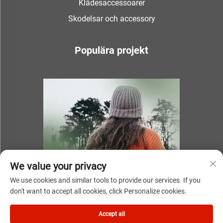
Klädesaccessoarer
Skodelsar och accessory
Populära projekt
We value your privacy
We use cookies and similar tools to provide our services. If you
don't want to accept all cookies, click Personalize cookies.
Accept all
Copyright © 2025 av NINGBO YOUKI UNITE IMP & EXP CO.,LTD