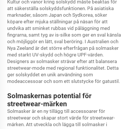
Kultur och vanor kring solskydd måste beaktas för
att säkerställa solskyddsfunktionen. På asiatiska
marknader, såsom Japan och Sydkorea, söker
köpare efter mjuka ställningar på näsan för att
undvika att sminket rubbas vid påläggning med
fingrarna, samt tyg av is-silke som ger en sval känsla
och möjliggör en lätt, sval beröring. I Australien och
Nya Zeeland är det större efterfrågan på solmasker
med starkt UV-skydd och högre UPF-värden.
Designers av solmasker strävar efter att balansera
streetwear-mode med regional funktionalitet. Detta
ger solskyddet en unik användning som
modeaccessoar och som ett slutstycke för gatustil.
Solmaskernas potential för
streetwear-märken
Solmasker är en ny tillägg till accessoarer för
streetwear och skapar stort värde för streetwear-
märken. Att utveckla och lägga till solmasker i