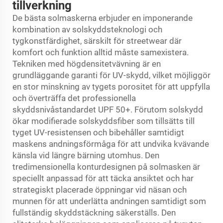
tillverkning
De bästa solmaskerna erbjuder en imponerande
kombination av solskyddsteknologi och
tygkonstfärdighet, särskilt för streetwear där
komfort och funktion alltid måste samexistera.
Tekniken med högdensitetvävning är en
grundläggande garanti för UV-skydd, vilket möjliggör
en stor minskning av tygets porositet för att uppfylla
och överträffa det professionella
skyddsnivåstandardet UPF 50+. Förutom solskydd
ökar modifierade solskyddsfiber som tillsätts till
tyget UV-resistensen och bibehåller samtidigt
maskens andningsförmåga för att undvika kvävande
känsla vid längre bärning utomhus. Den
tredimensionella konturdesignen på solmasken är
speciellt anpassad för att täcka ansiktet och har
strategiskt placerade öppningar vid näsan och
munnen för att underlätta andningen samtidigt som
fullständig skyddstäckning säkerställs. Den