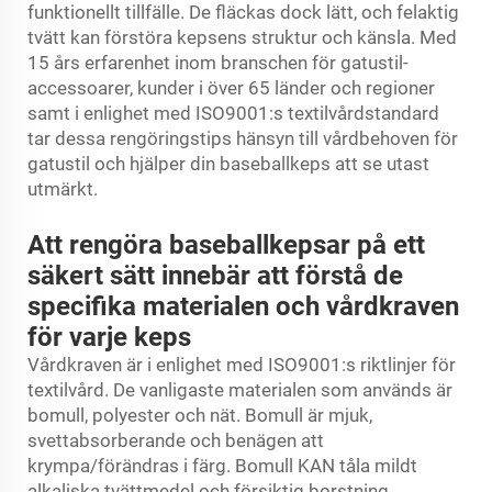
funktionellt tillfälle. De fläckas dock lätt, och felaktig
tvätt kan förstöra kepsens struktur och känsla. Med
15 års erfarenhet inom branschen för gatustil-
accessoarer, kunder i över 65 länder och regioner
samt i enlighet med ISO9001:s textilvårdstandard
tar dessa rengöringstips hänsyn till vårdbehoven för
gatustil och hjälper din baseballkeps att se utast
utmärkt.
Att rengöra baseballkepsar på ett
säkert sätt innebär att förstå de
specifika materialen och vårdkraven
för varje keps
Vårdkraven är i enlighet med ISO9001:s riktlinjer för
textilvård. De vanligaste materialen som används är
bomull, polyester och nät. Bomull är mjuk,
svettabsorberande och benägen att
krympa/förändras i färg. Bomull KAN tåla mildt
alkaliska tvättmedel och försiktig borstning.