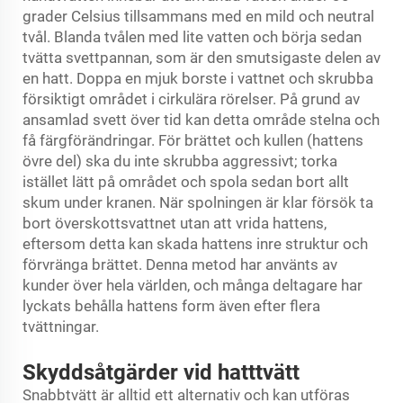
grader Celsius tillsammans med en mild och neutral
tvål. Blanda tvålen med lite vatten och börja sedan
tvätta svettpannan, som är den smutsigaste delen av
en hatt. Doppa en mjuk borste i vattnet och skrubba
försiktigt området i cirkulära rörelser. På grund av
ansamlad svett över tid kan detta område stelna och
få färgförändringar. För brättet och kullen (hattens
övre del) ska du inte skrubba aggressivt; torka
istället lätt på området och spola sedan bort allt
skum under kranen. När spolningen är klar försök ta
bort överskottsvattnet utan att vrida hattens,
eftersom detta kan skada hattens inre struktur och
förvränga brättet. Denna metod har använts av
kunder över hela världen, och många deltagare har
lyckats behålla hattens form även efter flera
tvättningar.
Skyddsåtgärder vid hatttvätt
Snabbtvätt är alltid ett alternativ och kan utföras