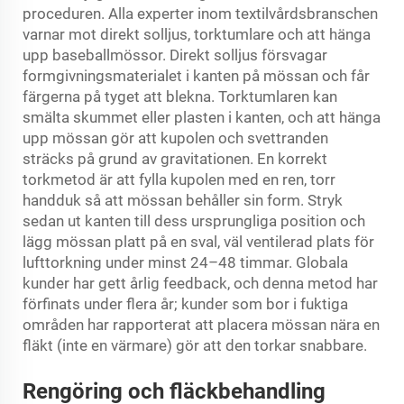
proceduren. Alla experter inom textilvårdsbranschen
varnar mot direkt solljus, torktumlare och att hänga
upp baseballmössor. Direkt solljus försvagar
formgivningsmaterialet i kanten på mössan och får
färgerna på tyget att blekna. Torktumlaren kan
smälta skummet eller plasten i kanten, och att hänga
upp mössan gör att kupolen och svettranden
sträcks på grund av gravitationen. En korrekt
torkmetod är att fylla kupolen med en ren, torr
handduk så att mössan behåller sin form. Stryk
sedan ut kanten till dess ursprungliga position och
lägg mössan platt på en sval, väl ventilerad plats för
lufttorkning under minst 24–48 timmar. Globala
kunder har gett årlig feedback, och denna metod har
förfinats under flera år; kunder som bor i fuktiga
områden har rapporterat att placera mössan nära en
fläkt (inte en värmare) gör att den torkar snabbare.
Rengöring och fläckbehandling