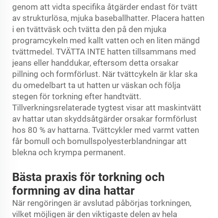
genom att vidta specifika åtgärder endast för tvätt
av strukturlösa, mjuka baseballhatter. Placera hatten
i en tvättväsk och tvätta den på den mjuka
programcykeln med kallt vatten och en liten mängd
tvättmedel. TVÄTTA INTE hatten tillsammans med
jeans eller handdukar, eftersom detta orsakar
pillning och formförlust. När tvättcykeln är klar ska
du omedelbart ta ut hatten ur väskan och följa
stegen för torkning efter handtvätt.
Tillverkningsrelaterade tygtest visar att maskintvätt
av hattar utan skyddsåtgärder orsakar formförlust
hos 80 % av hattarna. Tvättcykler med varmt vatten
får bomull och bomullspolyesterblandningar att
blekna och krympa permanent.
Bästa praxis för torkning och
formning av dina hattar
När rengöringen är avslutad påbörjas torkningen,
vilket möjligen är den viktigaste delen av hela