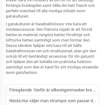
kräver bara tre minuters av din tid för att betydligt
förlänga livslängden samt hålla din hatt fräsch och
perfekt matchad till alla modiga stilsätt inom
gatukulturen.
I gatukulturen är baseballmössor inte bara ett
modeaccessoar. Den främsta regeln är att förstå
hatten av material, rengöra hatten försiktigt och
lufttorka hatten samtidigt som man formar den.
Dessa tekniker hjälper inte bara till att hålla
baseballmossan ren och strukturerad, utan gör den
också till ett beständigt accessoar för din gatustil
och hjälper den att behålla sin praktiska funktion
samtidigt som den är känd för sitt modiga utseende
inom gatufashion.
Föregående :
Varför är silkesögonmasker bra för huden?
Nästa:
Hur väljer man strumpor som passar dina kläder?