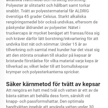
Polyester är slitstarkt och hållbart samt torkar
snabbt. Tvätt av polyestermaterial får ALDRIG
överstiga 45 grader Celsius. Starkt alkaliska
rengöringsmedel bör också undvikas, eftersom de
påskyndar åldrandet av polyester. Nätet i
truckercaps är mycket benäget att fransas/lösa sig
och kräver därför lätt borstning/inkvartering för att
undvika löst nät och sömmar. Under 15 år av
tillverkning och samtal med kunder har det visat sig
att den största orsaken till skador på kepsar är
bristande förståelse för vilka material varje keps är
tillverkad av, vilket leder till att bomullskepsar
krymper och polyesterkanterna spricker.
Säker kärnmetod för tvätt av kepsar
Att rengöra en hatt med tvål och vatten är ett av de
bästa sätten att behålla dess form, särskilt vid
knapp- och passformshattar. Den optimala
handtvätten innebär att använda vatten under 30