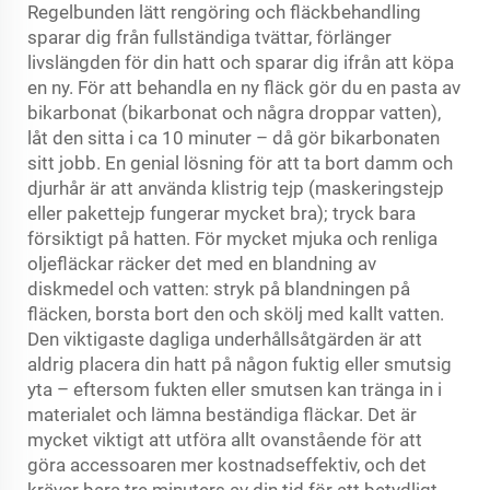
Regelbunden lätt rengöring och fläckbehandling
sparar dig från fullständiga tvättar, förlänger
livslängden för din hatt och sparar dig ifrån att köpa
en ny. För att behandla en ny fläck gör du en pasta av
bikarbonat (bikarbonat och några droppar vatten),
låt den sitta i ca 10 minuter – då gör bikarbonaten
sitt jobb. En genial lösning för att ta bort damm och
djurhår är att använda klistrig tejp (maskeringstejp
eller pakettejp fungerar mycket bra); tryck bara
försiktigt på hatten. För mycket mjuka och renliga
oljefläckar räcker det med en blandning av
diskmedel och vatten: stryk på blandningen på
fläcken, borsta bort den och skölj med kallt vatten.
Den viktigaste dagliga underhållsåtgärden är att
aldrig placera din hatt på någon fuktig eller smutsig
yta – eftersom fukten eller smutsen kan tränga in i
materialet och lämna beständiga fläckar. Det är
mycket viktigt att utföra allt ovanstående för att
göra accessoaren mer kostnadseffektiv, och det