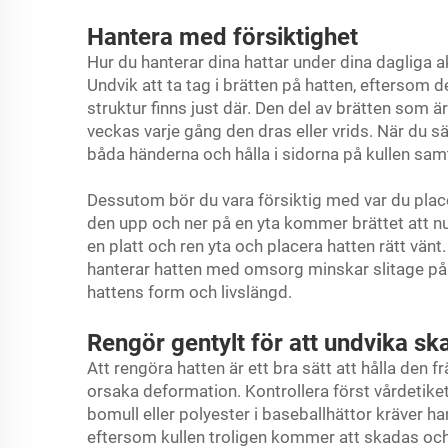
Hantera med försiktighet
Hur du hanterar dina hattar under dina dagliga ak
Undvik att ta tag i brätten på hatten, eftersom 
struktur finns just där. Den del av brätten som ä
veckas varje gång den dras eller vrids. När du sät
båda händerna och hålla i sidorna på kullen samti
Dessutom bör du vara försiktig med var du place
den upp och ner på en yta kommer brättet att nud
en platt och ren yta och placera hatten rätt vänt
hanterar hatten med omsorg minskar slitage på 
hattens form och livslängd.
Rengör gentylt för att undvika sk
Att rengöra hatten är ett bra sätt att hålla den
orsaka deformation. Kontrollera först vårdetike
bomull eller polyester i baseballhättor kräver ha
eftersom kullen troligen kommer att skadas och 