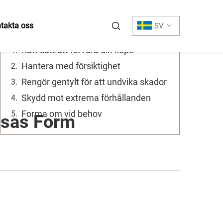
Innehållsförteckning
takta oss
SV
Rätt sätt att förvara din keps
Hantera med försiktighet
Rengör gentylt för att undvika skador
Skydd mot extrema förhållanden
Forma om vid behov
ssas Form