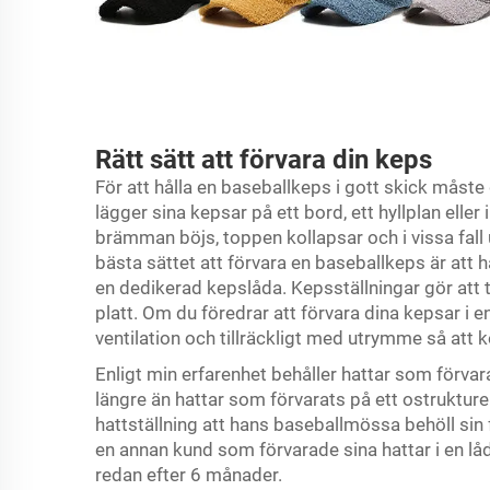
Rätt sätt att förvara din keps
För att hålla en baseballkeps i gott skick måst
lägger sina kepsar på ett bord, ett hyllplan eller i
brämman böjs, toppen kollapsar och i vissa fal
bästa sättet att förvara en baseballkeps är att 
en dedikerad kepslåda. Kepsställningar gör att
platt. Om du föredrar att förvara dina kepsar i 
ventilation och tillräckligt med utrymme så att ke
Enligt min erfarenhet behåller hattar som förvar
längre än hattar som förvarats på ett ostruktur
hattställning att hans baseballmössa behöll si
en annan kund som förvarade sina hattar i en lå
redan efter 6 månader.