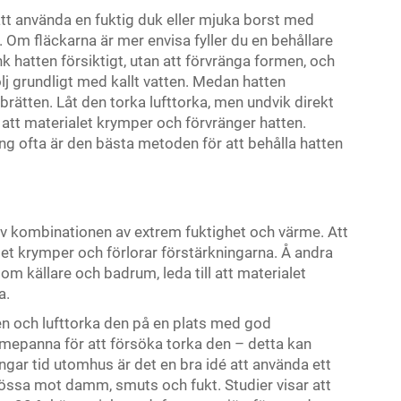
att använda en fuktig duk eller mjuka borst med
. Om fläckarna är mer envisa fyller du en behållare
 hatten försiktigt, utan att förvränga formen, och
ölj grundligt med kallt vatten. Medan hatten
rätten. Låt den torka lufttorka, men undvik direkt
att materialet krymper och förvränger hatten.
ng ofta är den bästa metoden för att behålla hatten
v kombinationen av extrem fuktighet och värme. Att
tet krymper och förlorar förstärkningarna. Å andra
om källare och badrum, leda till att materialet
a.
en och lufttorka den på en plats med god
värmepanna för att försöka torka den – detta kan
ngar tid utomhus är det en bra idé att använda ett
össa mot damm, smuts och fukt. Studier visar att