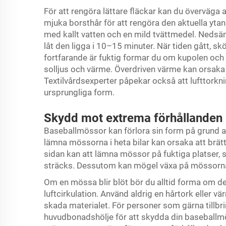
För att rengöra lättare fläckar kan du överväga 
mjuka borsthår för att rengöra den aktuella ytan
med kallt vatten och en mild tvättmedel. Nedsänk
låt den ligga i 10–15 minuter. När tiden gått, sk
fortfarande är fuktig formar du om kupolen och b
solljus och värme. Överdriven värme kan orsaka 
Textilvårdsexperter påpekar också att lufttorkni
ursprungliga form.
Skydd mot extrema förhållanden
Baseballmössor kan förlora sin form på grund a
lämna mössorna i heta bilar kan orsaka att brät
sidan kan att lämna mössor på fuktiga platser, s
sträcks. Dessutom kan mögel växa på mössorn
Om en mössa blir blöt bör du alltid forma om d
luftcirkulation. Använd aldrig en hårtork eller 
skada materialet. För personer som gärna tillbri
huvudbonadshölje för att skydda din baseballm