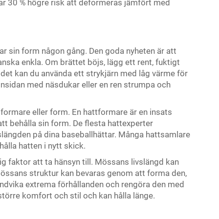
ar 30 % högre risk att deformeras jämfört med
orar sin form någon gång. Den goda nyheten är att
nska enkla. Om brättet böjs, lägg ett rent, fuktigt
r det kan du använda ett strykjärn med låg värme för
ll insidan med näsdukar eller en ren strumpa och
formare eller form. En hattformare är en insats
att behålla sin form. De flesta hattexperter
slängden på dina baseballhättar. Många hattsamlare
hålla hatten i nytt skick.
g faktor att ta hänsyn till. Mössans livslängd kan
 Mössans struktur kan bevaras genom att forma den,
t, undvika extrema förhållanden och rengöra den med
örre komfort och stil och kan hålla länge.