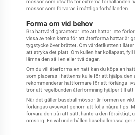
mössor som utsätts för extrema förhållanden h
mössor som förvaras i måttliga förhållanden.
Forma om vid behov
Bra hattvård garanterar inte att hattar inte förl
vissa av teknikerna för att återforma hattar är ga
tygstycke över brättet. Om vårdetiketten tillåte
att stryka det platt. Om kullen har kollapsat, fy
lämna den så i en eller två dagar.
Om du vill återforma en hatt kan du köpa en hatt
som placeras i hattenns kulle för att hjälpa den 
rekommenderar hattformare för att förlänga liv
tror att regelbunden återformning hjälper till att 
När det gäller baseballmössor är formen en vikti
förlängas avsevärt genom att följa några tips.
förvara den på rätt sätt, hantera den försiktig
omsorg. En väl underhållen baseballmössa ger st