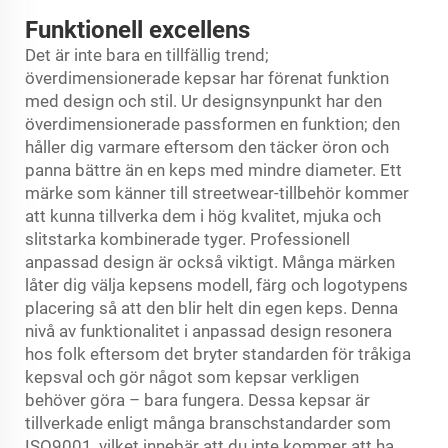
Funktionell excellens
Det är inte bara en tillfällig trend;
överdimensionerade kepsar har förenat funktion
med design och stil. Ur designsynpunkt har den
överdimensionerade passformen en funktion; den
håller dig varmare eftersom den täcker öron och
panna bättre än en keps med mindre diameter. Ett
märke som känner till streetwear-tillbehör kommer
att kunna tillverka dem i hög kvalitet, mjuka och
slitstarka kombinerade tyger. Professionell
anpassad design är också viktigt. Många märken
låter dig välja kepsens modell, färg och logotypens
placering så att den blir helt din egen keps. Denna
nivå av funktionalitet i anpassad design resonera
hos folk eftersom det bryter standarden för tråkiga
kepsval och gör något som kepsar verkligen
behöver göra – bara fungera. Dessa kepsar är
tillverkade enligt många branschstandarder som
ISO9001, vilket innebär att du inte kommer att ha