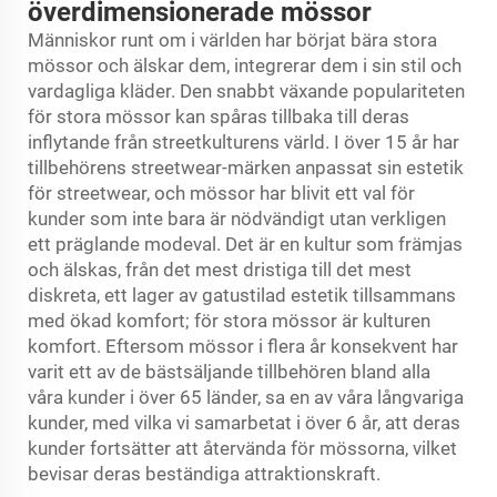
överdimensionerade mössor
Människor runt om i världen har börjat bära stora
mössor och älskar dem, integrerar dem i sin stil och
vardagliga kläder. Den snabbt växande populariteten
för stora mössor kan spåras tillbaka till deras
inflytande från streetkulturens värld. I över 15 år har
tillbehörens streetwear-märken anpassat sin estetik
för streetwear, och mössor har blivit ett val för
kunder som inte bara är nödvändigt utan verkligen
ett präglande modeval. Det är en kultur som främjas
och älskas, från det mest dristiga till det mest
diskreta, ett lager av gatustilad estetik tillsammans
med ökad komfort; för stora mössor är kulturen
komfort. Eftersom mössor i flera år konsekvent har
varit ett av de bästsäljande tillbehören bland alla
våra kunder i över 65 länder, sa en av våra långvariga
kunder, med vilka vi samarbetat i över 6 år, att deras
kunder fortsätter att återvända för mössorna, vilket
bevisar deras beständiga attraktionskraft.