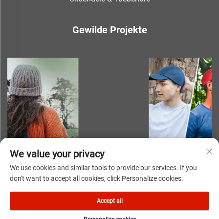
Gewilde Projekte
We value your privacy
We use cookies and similar tools to provide our services. If you
don't want to accept all cookies, click Personalize cookies.
Kopiereg © 2025 deur NINGBO YOUKI UNITE IMP & EXP
Accept all
CO.,LTD