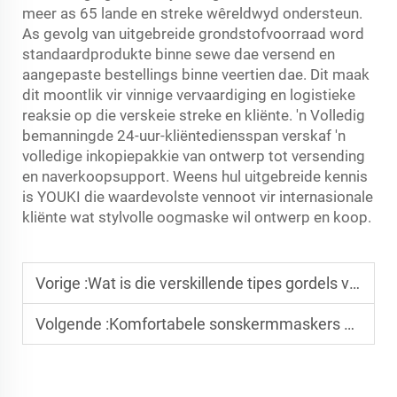
meer as 65 lande en streke wêreldwyd ondersteun.
As gevolg van uitgebreide grondstofvoorraad word
standaardprodukte binne sewe dae versend en
aangepaste bestellings binne veertien dae. Dit maak
dit moontlik vir vinnige vervaardiging en logistieke
reaksie op die verskeie streke en kliënte. 'n Volledig
bemanningde 24-uur-kliëntediensspan verskaf 'n
volledige inkopiepakkie van ontwerp tot versending
en naverkoopsupport. Weens hul uitgebreide kennis
is YOUKI die waardevolste vennoot vir internasionale
kliënte wat stylvolle oogmaske wil ontwerp en koop.
Vorige :
Wat is die verskillende tipes gordels vir mans en vroue?
Volgende :
Komfortabele sonskermmaskers vir daglankdra