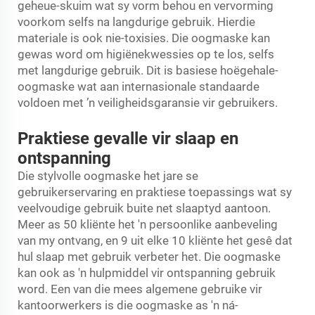
geheue-skuim wat sy vorm behou en vervorming
voorkom selfs na langdurige gebruik. Hierdie
materiale is ook nie-toxisies. Die oogmaske kan
gewas word om higiënekwessies op te los, selfs
met langdurige gebruik. Dit is basiese hoëgehale-
oogmaske wat aan internasionale standaarde
voldoen met ’n veiligheidsgaransie vir gebruikers.
Praktiese gevalle vir slaap en
ontspanning
Die stylvolle oogmaske het jare se
gebruikerservaring en praktiese toepassings wat sy
veelvoudige gebruik buite net slaaptyd aantoon.
Meer as 50 kliënte het 'n persoonlike aanbeveling
van my ontvang, en 9 uit elke 10 kliënte het gesê dat
hul slaap met gebruik verbeter het. Die oogmaske
kan ook as 'n hulpmiddel vir ontspanning gebruik
word. Een van die mees algemene gebruike vir
kantoorwerkers is die oogmaske as 'n ná-