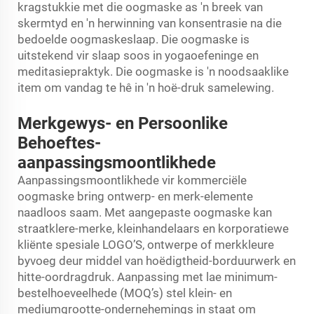
kragstukkie met die oogmaske as 'n breek van
skermtyd en 'n herwinning van konsentrasie na die
bedoelde oogmaskeslaap. Die oogmaske is
uitstekend vir slaap soos in yogaoefeninge en
meditasiepraktyk. Die oogmaske is 'n noodsaaklike
item om vandag te hê in 'n hoë-druk samelewing.
Merkgewys- en Persoonlike
Behoeftes-
aanpassingsmoontlikhede
Aanpassingsmoontlikhede vir kommerciële
oogmaske bring ontwerp- en merk-elemente
naadloos saam. Met aangepaste oogmaske kan
straatklere-merke, kleinhandelaars en korporatiewe
kliënte spesiale LOGO’S, ontwerpe of merkkleure
byvoeg deur middel van hoëdigtheid-borduurwerk en
hitte-oordragdruk. Aanpassing met lae minimum-
bestelhoeveelhede (MOQ’s) stel klein- en
mediumgrootte-ondernehemings in staat om