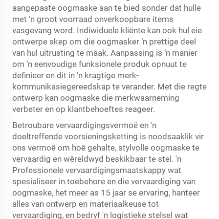
aangepaste oogmaske aan te bied sonder dat hulle
met ‘n groot voorraad onverkoopbare items
vasgevang word. Indiwiduele kliënte kan ook hul eie
ontwerpe skep om die oogmasker ‘n prettige deel
van hul uitrusting te maak. Aanpassing is ‘n manier
om ‘n eenvoudige funksionele produk opnuut te
definieer en dit in ‘n kragtige merk-
kommunikasiegereedskap te verander. Met die regte
ontwerp kan oogmaske die merkwaarneming
verbeter en op klantbehoeftes reageer.
Betroubare vervaardigingsvermoë en 'n
doeltreffende voorsieningsketting is noodsaaklik vir
ons vermoë om hoë gehalte, stylvolle oogmaske te
vervaardig en wêreldwyd beskikbaar te stel. 'n
Professionele vervaardigingsmaatskappy wat
spesialiseer in toebehore en die vervaardiging van
oogmaske, het meer as 15 jaar se ervaring, hanteer
alles van ontwerp en materiaalkeuse tot
vervaardiging, en bedryf 'n logistieke stelsel wat