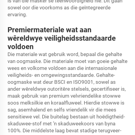
is van die masker se teenwoordigheid nie. Dit gaan
sowel oor die voorkoms as die geïntegreerde
ervaring.
Premiermateriale wat aan
wêreldwye veiligheidsstandaarde
voldoen
Die materiale wat gebruik word, bepaal die gehalte
van oogmaske. Die materiale moet van goeie gehalte
wees en volkome voldoen aan die internasionale
veiligheids- en omgewingsstandaarde. Gehalte-
oogmaske wat deur BSCI en ISO9001, sowel as
ander wêreldwye outoritêre stelsels, gecertifiseer is,
maak gebruik van premium velvriendelike stowwe
soos melksilkie en koraalfluweel. Hierdie stowwe is
sag, asemhalend en selfs vriendelik vir die mees
sensitiewe vel. Die buitelag bestaan uit hoëdigtheid-
skaduwee-stof met ’n skaduweekoors van byna
100%. Die middelste laag bevat stadige terugveer-