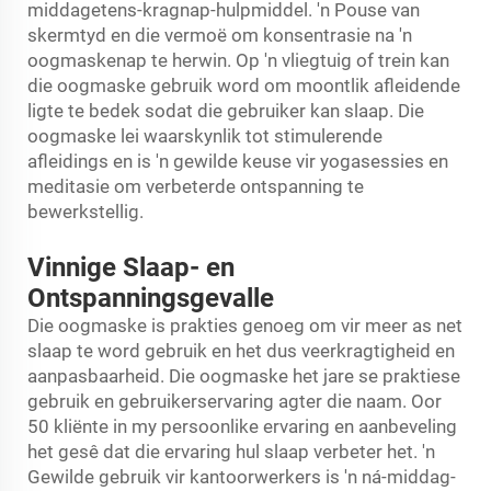
middagetens-kragnap-hulpmiddel. 'n Pouse van
skermtyd en die vermoë om konsentrasie na 'n
oogmaskenap te herwin. Op 'n vliegtuig of trein kan
die oogmaske gebruik word om moontlik afleidende
ligte te bedek sodat die gebruiker kan slaap. Die
oogmaske lei waarskynlik tot stimulerende
afleidings en is 'n gewilde keuse vir yogasessies en
meditasie om verbeterde ontspanning te
bewerkstellig.
Vinnige Slaap- en
Ontspanningsgevalle
Die oogmaske is prakties genoeg om vir meer as net
slaap te word gebruik en het dus veerkragtigheid en
aanpasbaarheid. Die oogmaske het jare se praktiese
gebruik en gebruikerservaring agter die naam. Oor
50 kliënte in my persoonlike ervaring en aanbeveling
het gesê dat die ervaring hul slaap verbeter het. 'n
Gewilde gebruik vir kantoorwerkers is 'n ná-middag-