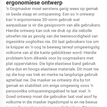
ergonomiese ontwerp
‘n Oogmasker moet eerstens gerig wees op gemak
vir beide slaap en ontspanning. Een so ‘n ontwerp
kan ‘n ergonomiese 3D-vorm gebruik wat
aanpasbaar is vir die gesigsvorm van alle gebruikers.
Hierdie ontwerp kan ook nie druk op die oëbolle
uitoefen nie as gevolg van die teenwoordigheid van
ingesinkte oogholtes nie. Dit laat gebruikers toe om
te knipper en ‘n oog te beweeg terwyl omgewingslig
volkome van al die kante geblokkeer word. Hierdie
probleem kom dikwels voor by oogmaskers met
plat oppervlaktes. Die ligte elastiese band gebruik
ultra-dun en hoogs-elastiese materiale. Dit moet nie
op die kop vas trek en merke na langdurige gebruik
agterlaat nie. Die masker se ontwerp dra by tot
gemak en stabiliteit om enige omgewing soos ‘n
persoonlike ontspanningsgebied te laat voel. ‘n
Goed ontwerp moet die gebruiker laat voel asof hy
volkome in die masker ingedompel is en nie bewus