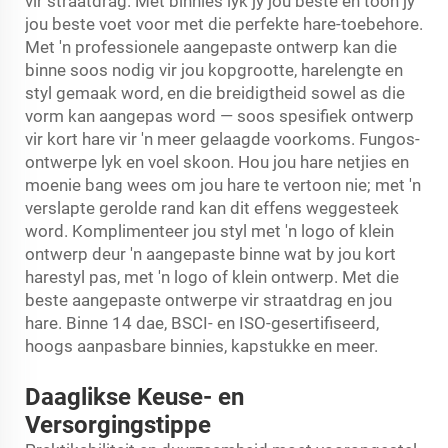
vir straatdrag. Met binnies lyk jy jou beste en toon jy
jou beste voet voor met die perfekte hare-toebehore.
Met 'n professionele aangepaste ontwerp kan die
binne soos nodig vir jou kopgrootte, harelengte en
styl gemaak word, en die breidigtheid sowel as die
vorm kan aangepas word — soos spesifiek ontwerp
vir kort hare vir 'n meer gelaagde voorkoms. Fungos-
ontwerpe lyk en voel skoon. Hou jou hare netjies en
moenie bang wees om jou hare te vertoon nie; met 'n
verslapte gerolde rand kan dit effens weggesteek
word. Komplimenteer jou styl met 'n logo of klein
ontwerp deur 'n aangepaste binne wat by jou kort
harestyl pas, met 'n logo of klein ontwerp. Met die
beste aangepaste ontwerpe vir straatdrag en jou
hare. Binne 14 dae, BSCI- en ISO-gesertifiseerd,
hoogs aanpasbare binnies, kapstukke en meer.
Daaglikse Keuse- en
Versorgingstippe