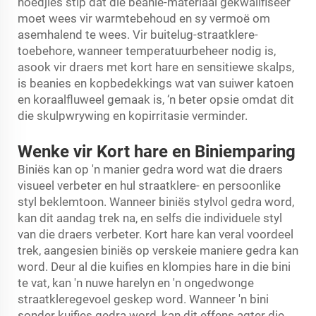
hoedjies stip dat die beanie-materiaal gekwalifiseer
moet wees vir warmtebehoud en sy vermoë om
asemhalend te wees. Vir buitelug-straatklere-
toebehore, wanneer temperatuurbeheer nodig is,
asook vir draers met kort hare en sensitiewe skalps,
is beanies en kopbedekkings wat van suiwer katoen
en koraalfluweel gemaak is, ‘n beter opsie omdat dit
die skulpwrywing en kopirritasie verminder.
Wenke vir Kort hare en Biniemparing
Biniës kan op 'n manier gedra word wat die draers
visueel verbeter en hul straatklere- en persoonlike
styl beklemtoon. Wanneer biniës stylvol gedra word,
kan dit aandag trek na, en selfs die individuele styl
van die draers verbeter. Kort hare kan veral voordeel
trek, aangesien biniës op verskeie maniere gedra kan
word. Deur al die kuifies en klompies hare in die bini
te vat, kan 'n nuwe harelyn en 'n ongedwonge
straatkleregevoel geskep word. Wanneer 'n bini
sonder kuifies gedra word, kan dit effens agter die