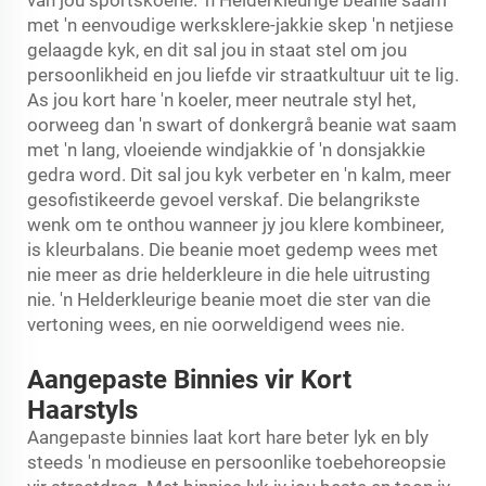
van jou sportskoene. 'n Helderkleurige beanie saam
met 'n eenvoudige werksklere-jakkie skep 'n netjiese
gelaagde kyk, en dit sal jou in staat stel om jou
persoonlikheid en jou liefde vir straatkultuur uit te lig.
As jou kort hare 'n koeler, meer neutrale styl het,
oorweeg dan 'n swart of donkergrå beanie wat saam
met 'n lang, vloeiende windjakkie of 'n donsjakkie
gedra word. Dit sal jou kyk verbeter en 'n kalm, meer
gesofistikeerde gevoel verskaf. Die belangrikste
wenk om te onthou wanneer jy jou klere kombineer,
is kleurbalans. Die beanie moet gedemp wees met
nie meer as drie helderkleure in die hele uitrusting
nie. 'n Helderkleurige beanie moet die ster van die
vertoning wees, en nie oorweldigend wees nie.
Aangepaste Binnies vir Kort
Haarstyls
Aangepaste binnies laat kort hare beter lyk en bly
steeds 'n modieuse en persoonlike toebehoreopsie