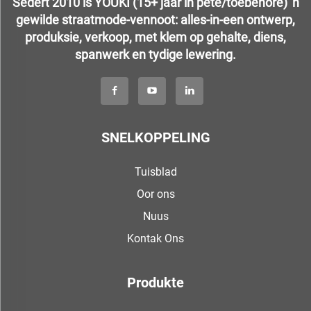
Sedert 2010 is YOUKI (15+ jaar in pete/toebehore) 'n
gewilde straatmode-vennoot: alles-in-een ontwerp,
produksie, verkoop, met klem op gehalte, diens,
spanwerk en tydige lewering.
SNELKOPPELING
Tuisblad
Oor ons
Nuus
Kontak Ons
Produkte