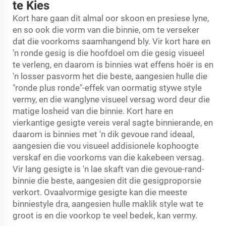
te Kies
Kort hare gaan dit almal oor skoon en presiese lyne,
en so ook die vorm van die binnie, om te verseker
dat die voorkoms saamhangend bly. Vir kort hare en
'n ronde gesig is die hoofdoel om die gesig visueel
te verleng, en daarom is binnies wat effens hoër is en
'n losser pasvorm het die beste, aangesien hulle die
"ronde plus ronde"-effek van oormatig stywe style
vermy, en die wanglyne visueel versag word deur die
matige losheid van die binnie. Kort hare en
vierkantige gesigte vereis veral sagte binnierande, en
daarom is binnies met 'n dik gevoue rand ideaal,
aangesien die vou visueel addisionele kophoogte
verskaf en die voorkoms van die kakebeen versag.
Vir lang gesigte is 'n lae skaft van die gevoue-rand-
binnie die beste, aangesien dit die gesigproporsie
verkort. Ovaalvormige gesigte kan die meeste
binniestyle dra, aangesien hulle maklik style wat te
groot is en die voorkop te veel bedek, kan vermy.