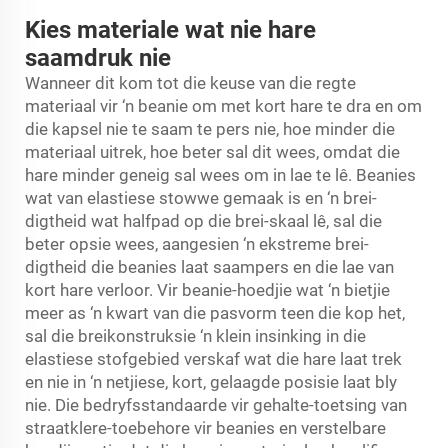
Kies materiale wat nie hare
saamdruk nie
Wanneer dit kom tot die keuse van die regte
materiaal vir ‘n beanie om met kort hare te dra en om
die kapsel nie te saam te pers nie, hoe minder die
materiaal uitrek, hoe beter sal dit wees, omdat die
hare minder geneig sal wees om in lae te lê. Beanies
wat van elastiese stowwe gemaak is en ‘n brei-
digtheid wat halfpad op die brei-skaal lê, sal die
beter opsie wees, aangesien ‘n ekstreme brei-
digtheid die beanies laat saampers en die lae van
kort hare verloor. Vir beanie-hoedjie wat ‘n bietjie
meer as ‘n kwart van die pasvorm teen die kop het,
sal die breikonstruksie ‘n klein insinking in die
elastiese stofgebied verskaf wat die hare laat trek
en nie in ‘n netjiese, kort, gelaagde posisie laat bly
nie. Die bedryfsstandaarde vir gehalte-toetsing van
straatklere-toebehore vir beanies en verstelbare