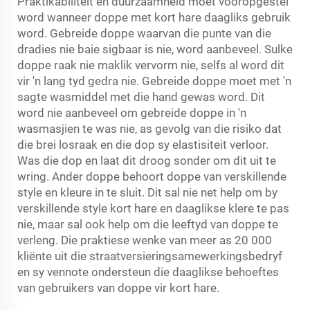
Praktikabiliteit en duurzaamheid moet vooropgestel
word wanneer doppe met kort hare daagliks gebruik
word. Gebreide doppe waarvan die punte van die
dradies nie baie sigbaar is nie, word aanbeveel. Sulke
doppe raak nie maklik vervorm nie, selfs al word dit
vir 'n lang tyd gedra nie. Gebreide doppe moet met 'n
sagte wasmiddel met die hand gewas word. Dit
word nie aanbeveel om gebreide doppe in 'n
wasmasjien te was nie, as gevolg van die risiko dat
die brei losraak en die dop sy elastisiteit verloor.
Was die dop en laat dit droog sonder om dit uit te
wring. Ander doppe behoort doppe van verskillende
style en kleure in te sluit. Dit sal nie net help om by
verskillende style kort hare en daaglikse klere te pas
nie, maar sal ook help om die leeftyd van doppe te
verleng. Die praktiese wenke van meer as 20 000
kliënte uit die straatversieringsamewerkingsbedryf
en sy vennote ondersteun die daaglikse behoeftes
van gebruikers van doppe vir kort hare.