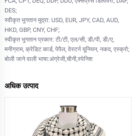
FCA, CPT, DEQ, DDP, DDU, एक्सप्रेस डिलीवरी, DAF,
DES;
स्वीकृत भुगतान मुद्रा: USD, EUR, JPY, CAD, AUD,
HKD, GBP, CNY, CHF;
स्वीकृत भुगतान प्रकार: टी/टी, एल/सी, डी/पी, डी/ए,
मनीग्राम, क्रेडिट कार्ड, पेपैल, वेस्टर्न यूनियन, नकद, एस्क्रो;
बोली जाने वाली भाषा:अंग्रेजी,चीनी,स्पेनिश
अधिक उत्पाद