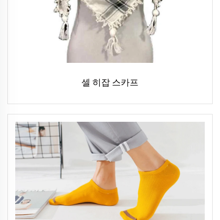
셀 히잡 스카프