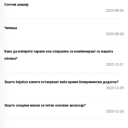
Сончев шешир
2025-08-26
Чепиња
2025-08-28
Како да изберете чарапи кои совршено се комбинираат со вашата
облека?
2025-12-31
Зошто бејзбол капите остануваат веќе време безвременски додаток?
2025-12-29
Зошто сонцени маски се летен основен аксесоар?
2025-12-26