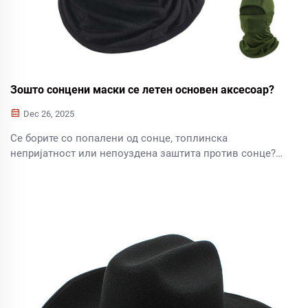
Зошто сонцени маски се летен основен аксесоар?
Dec 26, 2025
Се борите со попалени од сонце, топлинска
непријатност или непоуздена заштита против сонце?
Премиум сонцени маски нудат заштита UPF 50+,
отстранување на влага и удобност за цел ден. Откријте
зошто професионалците ги избираат—добијте јас
денес.