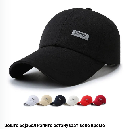
денес!
Зошто бејзбол капите остануваат веќе време