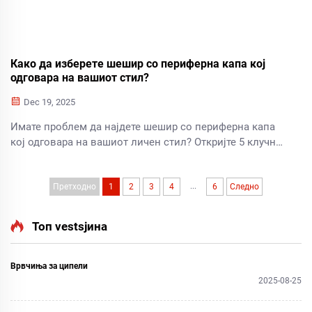
Како да изберете шешир со периферна капа кој
одговара на вашиот стил?
Dec 19, 2025
Имате проблем да најдете шешир со периферна капа
кој одговара на вашиот личен стил? Откријте 5 клучни
совети за фит, ткиво и форма на лицето – плюс
професионални трикови за стилизирање. Освојте го
...
совршениот изглед веднаш!
Претходно
1
2
3
4
6
Следно
Топ vestsјина
Врвчиња за ципели
2025-08-25