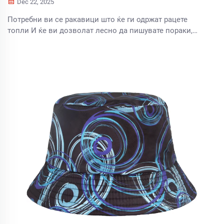
Dec 22, 2025
Потребни ви се ракавици што ќе ги одржат рацете
топли И ќе ви дозволат лесно да пишувате пораки,
куцате или фрлате? Откријте премиум флексибилни
зимски ракавици со термална изолација и мешавина
од спандекс. Купете веднаш!