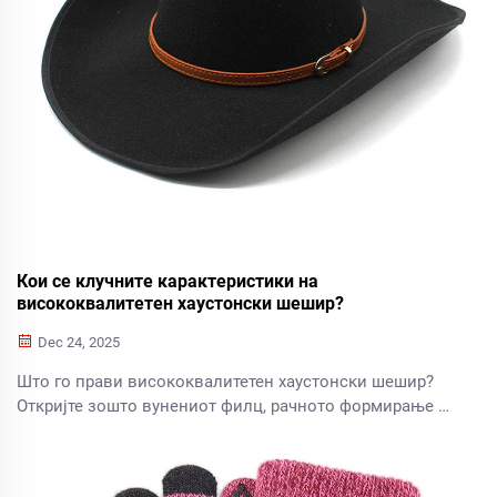
Кои се клучните карактеристики на
висококвалитетен хаустонски шешир?
Dec 24, 2025
Што го прави висококвалитетен хаустонски шешир?
Откријте зошто вунениот филц, рачното формирање и
функционалниот дизајн ја дефинираат трајноста и
вредноста. Добијте стручни информации веднаш.