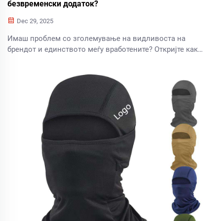
безвременски додаток?
Dec 29, 2025
Имаш проблем со зголемување на видливоста на
брендот и единството меѓу вработените? Откријте како
прилагодените бејзбол капи ја подигнуваат
препознатливоста, лојалноста и повратот на
инвестициите за B2B компании. Добијте ја вашата
стратегија за облека со бренд веднаш.