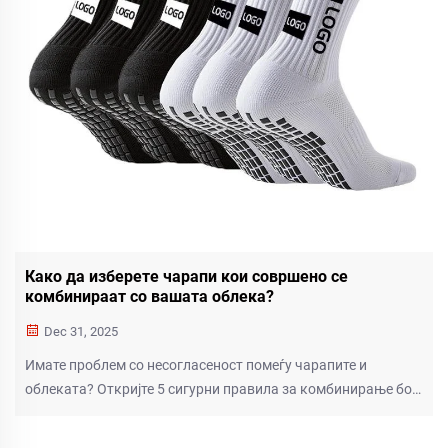
Како да изберете чарапи кои совршено се
комбинираат со вашата облека?
Dec 31, 2025
Имате проблем со несогласеност помеѓу чарапите и
облеката? Откријте 5 сигурни правила за комбинирање бои,
совети за координација на ткаенини и трикови за стил кои
ќе ви донесат завршеток. Подигнете ја вашата гардероба