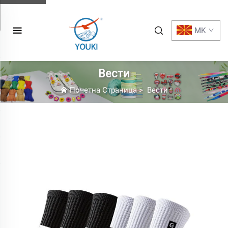
MK
Вести
Почетна Страница
>
Вести