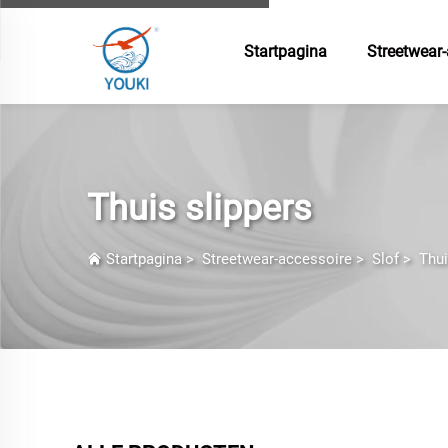
Startpagina
Streetwear-
Thuis slippers
Startpagina
>
Streetwear-accessoire
>
Slof
>
Thui