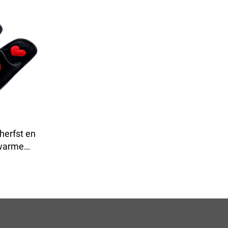
herfst en
 warme
t grote
art voor