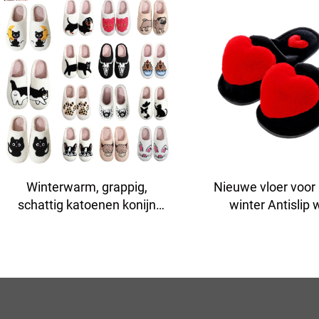
Winterwarm, grappig,
Nieuwe vloer voor 
schattig katoenen konijn
winter Antislip
hond kat schildpad luipaard
damesslippers me
Demu zwarte gezicht schaap
liefdes cartoon h
Capibara teckel dierenprints
thuis
slippers