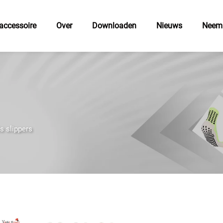
accessoire
Over
Downloaden
Nieuws
Neem 
s slippers