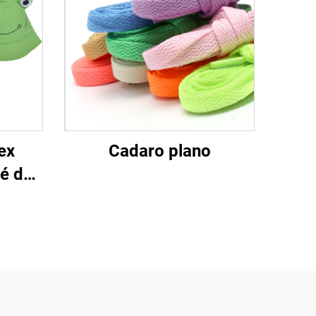
ex
Cadaro plano
né de
ofo
 com
ivre
anças