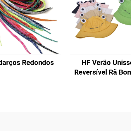
darços Redondos
HF Verão Uniss
Reversível Rã Bo
Praia Chapéu F
Tecido Algodão
Viseira para Ar L
para Adultos e Cri