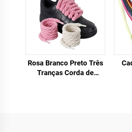
Rosa Branco Preto Três
Ca
Tranças Corda de
cânhamo para tênis F/A
J Tênis 8 mm Cadarço
Mais Espesso Corda
Redonda