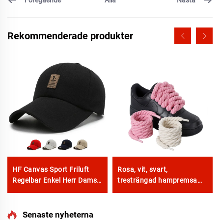
Alla
Rekommenderade produkter
HF Canvas Sport Friluft
Rosa, vit, svart,
Regelbar Enkel Herr Dams
tresträngad hampremsa
Baseballmössa Med
för skor A F/J Sneakers 8
Luminiscerande Etikett
mm Tjockare snörband
Rundtåg
Senaste nyheterna