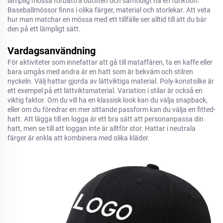
lämplig mössa förbättra outfiten och samtidigt ha en funktion.
Baseballmössor finns i olika färger, material och storlekar. Att veta
hur man matchar en mössa med ett tillfälle ser alltid till att du bär
den på ett lämpligt sätt.
Vardagsanvändning
För aktiviteter som innefattar att gå till mataffären, ta en kaffe eller
bara umgås med andra är en hatt som är bekväm och stilren
nyckeln. Välj hattar gjorda av lättviktiga material. Poly-konstsilke är
ett exempel på ett lättviktsmaterial. Variation i stilar är också en
viktig faktor. Om du vill ha en klassisk look kan du välja snapback,
eller om du föredrar en mer sittande passform kan du välja en fitted-
hatt. Att lägga till en logga är ett bra sätt att personanpassa din
hatt, men se till att loggan inte är alltför stor. Hattar i neutrala
färger är enkla att kombinera med olika kläder.