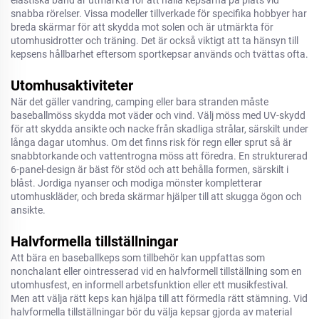
elastiska band är utmärkta för att hålla kepsarna på plats vid
snabba rörelser. Vissa modeller tillverkade för specifika hobbyer har
breda skärmar för att skydda mot solen och är utmärkta för
utomhusidrotter och träning. Det är också viktigt att ta hänsyn till
kepsens hållbarhet eftersom sportkepsar används och tvättas ofta.
Utomhusaktiviteter
När det gäller vandring, camping eller bara stranden måste
baseballmöss skydda mot väder och vind. Välj möss med UV-skydd
för att skydda ansikte och nacke från skadliga strålar, särskilt under
långa dagar utomhus. Om det finns risk för regn eller sprut så är
snabbtorkande och vattentrogna möss att föredra. En strukturerad
6-panel-design är bäst för stöd och att behålla formen, särskilt i
blåst. Jordiga nyanser och modiga mönster kompletterar
utomhuskläder, och breda skärmar hjälper till att skugga ögon och
ansikte.
Halvformella tillställningar
Att bära en baseballkeps som tillbehör kan uppfattas som
nonchalant eller ointresserad vid en halvformell tillställning som en
utomhusfest, en informell arbetsfunktion eller ett musikfestival.
Men att välja rätt keps kan hjälpa till att förmedla rätt stämning. Vid
halvformella tillställningar bör du välja kepsar gjorda av material