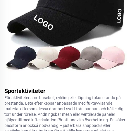
Sportaktiviteter
För aktiviteter som baseboll, cykling eller löpning fokuserar du på
prestanda. Leta efter kepsar anpassade med fuktavvisande
material eftersom dessa drar bort svett från pannan och håller dig
torr under rörelse. Andningsbar mesh eller ventilerade paneler
hjälper till med luftcirkulation för att undvika överhettning. En säker
passform är också nödvändig – justerbara snapbacks eller