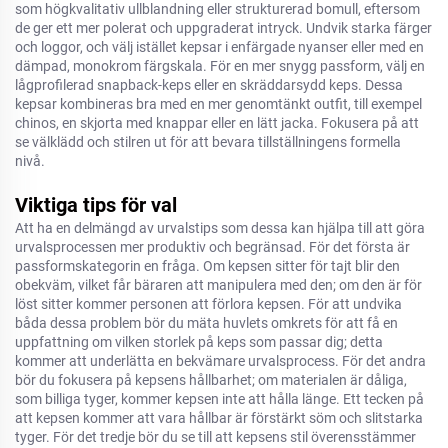
som högkvalitativ ullblandning eller strukturerad bomull, eftersom
de ger ett mer polerat och uppgraderat intryck. Undvik starka färger
och loggor, och välj istället kepsar i enfärgade nyanser eller med en
dämpad, monokrom färgskala. För en mer snygg passform, välj en
lågprofilerad snapback-keps eller en skräddarsydd keps. Dessa
kepsar kombineras bra med en mer genomtänkt outfit, till exempel
chinos, en skjorta med knappar eller en lätt jacka. Fokusera på att
se välklädd och stilren ut för att bevara tillställningens formella
nivå.
Viktiga tips för val
Att ha en delmängd av urvalstips som dessa kan hjälpa till att göra
urvalsprocessen mer produktiv och begränsad. För det första är
passformskategorin en fråga. Om kepsen sitter för tajt blir den
obekväm, vilket får bäraren att manipulera med den; om den är för
löst sitter kommer personen att förlora kepsen. För att undvika
båda dessa problem bör du mäta huvlets omkrets för att få en
uppfattning om vilken storlek på keps som passar dig; detta
kommer att underlätta en bekvämare urvalsprocess. För det andra
bör du fokusera på kepsens hållbarhet; om materialen är dåliga,
som billiga tyger, kommer kepsen inte att hålla länge. Ett tecken på
att kepsen kommer att vara hållbar är förstärkt söm och slitstarka
tyger. För det tredje bör du se till att kepsens stil överensstämmer