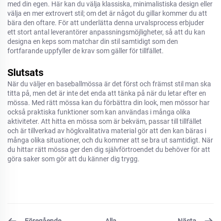
med din egen. Här kan du välja klassiska, minimalistiska design eller
välja en mer extrovert stil; om det är något du gillar kommer du att
bära den oftare. För att underlätta denna urvalsprocess erbjuder
ett stort antal leverantörer anpassningsmöjligheter, så att du kan
designa en keps som matchar din stil samtidigt som den
fortfarande uppfyller de krav som gäller för tillfället.
Slutsats
När du väljer en baseballmössa är det först och främst stil man ska
titta på, men det är inte det enda att tänka på när du letar efter en
mössa. Med rätt mössa kan du förbättra din look, men mössor har
också praktiska funktioner som kan användas i många olika
aktiviteter. Att hitta en mössa som är bekväm, passar till tillfället
och är tillverkad av högkvalitativa material gör att den kan bäras i
många olika situationer, och du kommer att se bra ut samtidigt. När
du hittar rätt mössa ger den dig självförtroendet du behöver för att
göra saker som gör att du känner dig trygg.
Föregående
Nästa